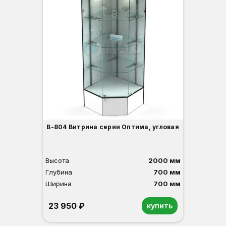
Вы
Гл
Ши
3
В-804 Витрина серии Оптима, угловая
Высота
2000 мм
Глубина
700 мм
Ширина
700 мм
23 950 ₽
купить
Орех
Белый
Серый
Светлый бук
Венге