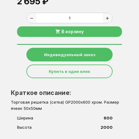
2 695 ₽
remove
add
shopping_cart
В корзину
Индивидуальный заказ
Купить в один клик
Краткое описание:
Торговая решетка (сетка) GP2000х600 хром. Размер
ячеек 50х50мм
Ширина
600
Высота
2000