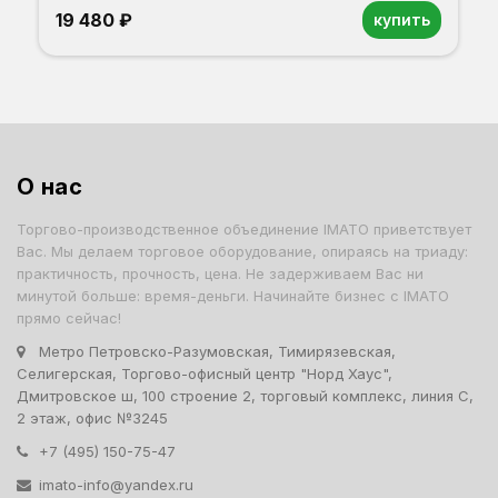
19 480 ₽
купить
Орех
Белый
Серый
Светлый бук
Венге
О нас
Торгово-производственное объединение IMATO приветствует
Вас. Мы делаем торговое оборудование, опираясь на триаду:
практичность, прочность, цена. Не задерживаем Вас ни
минутой больше: время-деньги. Начинайте бизнес с IMATO
прямо сейчас!
Метро Петровско-Разумовская, Тимирязевская,
Селигерская, Торгово-офисный центр "Норд Хаус",
Дмитровское ш, 100 строение 2, торговый комплекс, линия С,
2 этаж, офис №3245
+7 (495) 150-75-47
imato-info@yandex.ru