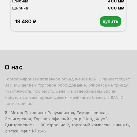
Глубина
400 мм
Ширина
800 мм
19 480 ₽
купить
Орех
Белый
Серый
Светлый бук
Венге
О нас
Торгово-производственное объединение IMATO приветствует
Вас. Мы делаем торговое оборудование, опираясь на триаду:
практичность, прочность, цена. Не задерживаем Вас ни
минутой больше: время-деньги. Начинайте бизнес с IMATO
прямо сейчас!
Метро Петровско-Разумовская, Тимирязевская,
Селигерская, Торгово-офисный центр "Норд Хаус",
Дмитровское ш, 100 строение 2, торговый комплекс, линия С,
2 этаж, офис №3245