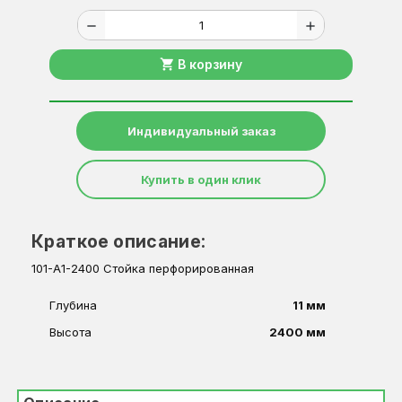
remove
add
shopping_cart
В корзину
Индивидуальный заказ
Купить в один клик
Краткое описание:
101-A1-2400 Стойка перфорированная
Глубина
11 мм
Высота
2400 мм