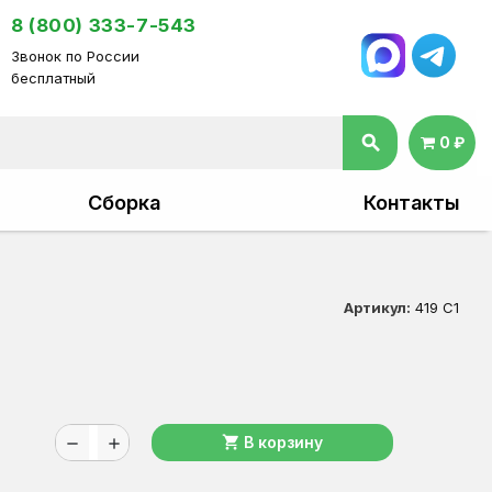
8 (800) 333-7-543
Звонок по России
бесплатный
search
0 ₽
Сборка
Контакты
Артикул:
419 C1
shopping_cart
В корзину
remove
add