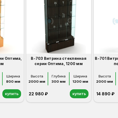
ии Оптима,
В-703 Витрина стеклянная
В-701 Витр
мм
серии Оптима, 1200 мм
п
Ширина
Высота
Глубина
Ширина
Высота
800 мм
2000 мм
300 мм
1200 мм
2000 мм
22 980 ₽
14 890 ₽
купить
купить
Орех
Белый
Серый
Светлый бук
Венге
Орех
Белый
Серый
Светлый бук
Венге