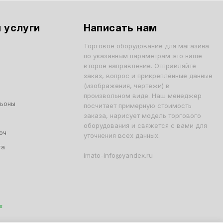
 услуги
Написать нам
Торговое оборудование для магазина
по указанным параметрам это наше
второе направление. Отправляйте
заказ, вопрос и прикреплённые данные
(изображения, чертежи) в
произвольном виде. Наш менеджер
льоны
посчитает примерную стоимость
заказа, нарисует модель торгового
оборудования и свяжется с вами для
юч
уточнения всех данных.
та
imato-info@yandex.ru
х