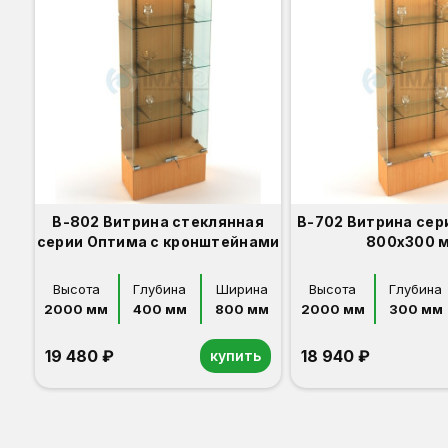
В-802 Витрина стеклянная
В-702 Витрина сер
серии Оптима с кронштейнами
800x300 
Высота
Глубина
Ширина
Высота
Глубина
2000 мм
400 мм
800 мм
2000 мм
300 мм
19 480 ₽
18 940 ₽
купить
Орех
Белый
Серый
Светлый бук
Венге
Орех
Белый
Серый
Светлый бук
Венге
Дуб сонома