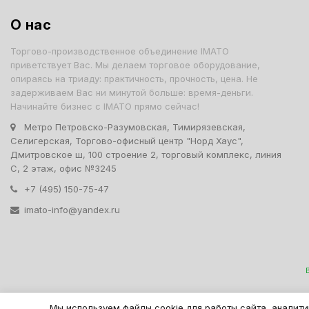
О нас
Торгово-производственное объединение IMATO
приветствует Вас. Мы делаем торговое оборудование,
опираясь на триаду: практичность, прочность, цена. Не
задерживаем Вас ни минутой больше: время-деньги.
Начинайте бизнес с IMATO прямо сейчас!
Метро Петровско-Разумовская, Тимирязевская,
Селигерская, Торгово-офисный центр "Норд Хаус",
Дмитровское ш, 100 строение 2, торговый комплекс, линия
С, 2 этаж, офис №3245
+7 (495) 150-75-47
imato-info@yandex.ru
IMATO. Интернет Магази
Мы используем файлы cookie для работы сайта, аналити