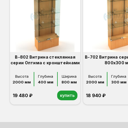
В-802 Витрина стеклянная
В-702 Витрина сер
серии Оптима с кронштейнами
800x300 
Высота
Глубина
Ширина
Высота
Глубина
2000 мм
400 мм
800 мм
2000 мм
300 мм
19 480 ₽
18 940 ₽
купить
Орех
Белый
Серый
Светлый бук
Венге
Орех
Белый
Серый
Светлый бук
Венге
Дуб сонома