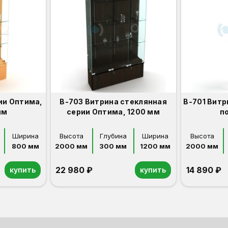
ии Оптима,
В-703 Витрина стеклянная
В-701 Витр
мм
серии Оптима, 1200 мм
п
Ширина
Высота
Глубина
Ширина
Высота
800 мм
2000 мм
300 мм
1200 мм
2000 мм
22 980 ₽
14 890 ₽
купить
купить
Орех
Белый
Серый
Светлый бук
Венге
Орех
Белый
Серый
Светлый бук
Венге