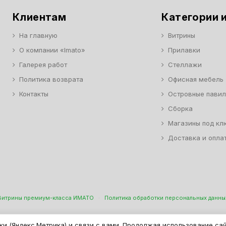
Клиентам
Категории и
На главную
Витрины
О компании «Imato»
Прилавки
Галерея работ
Стеллажи
Политика возврата
Офисная мебель
Контакты
Островные пави
Сборка
Магазины под кл
Доставка и опла
Витрины премиум-класса ИМАТО
·
Политика обработки персональных данны
н Торговой И Офисной Мебели. ООО "ИМАТО", ИНН 7717506114 КПП 771701
ки (Яндекс.Метрика) и связи с вами. Продолжая использование са