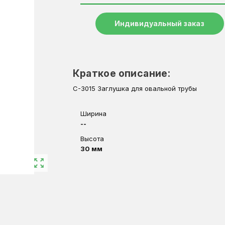
Индивидуальный заказ
Краткое описание:
C-3015 Заглушка для овальной трубы
Ширина
--
Высота
30 мм
zoom_out_map