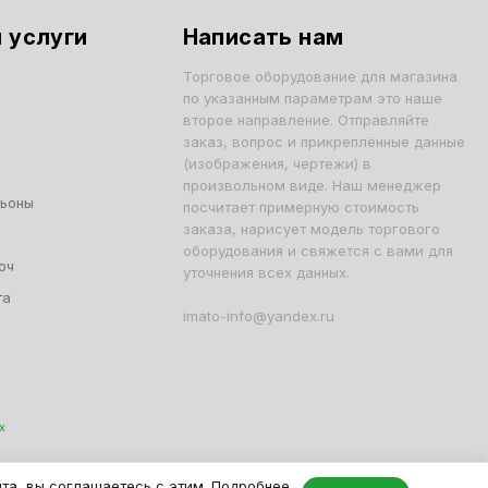
 услуги
Написать нам
Торговое оборудование для магазина
по указанным параметрам это наше
второе направление. Отправляйте
заказ, вопрос и прикреплённые данные
(изображения, чертежи) в
произвольном виде. Наш менеджер
льоны
посчитает примерную стоимость
заказа, нарисует модель торгового
оборудования и свяжется с вами для
юч
уточнения всех данных.
та
imato-info@yandex.ru
х
001, ОГРН 1047796163799
йта, вы соглашаетесь с этим. Подробнее