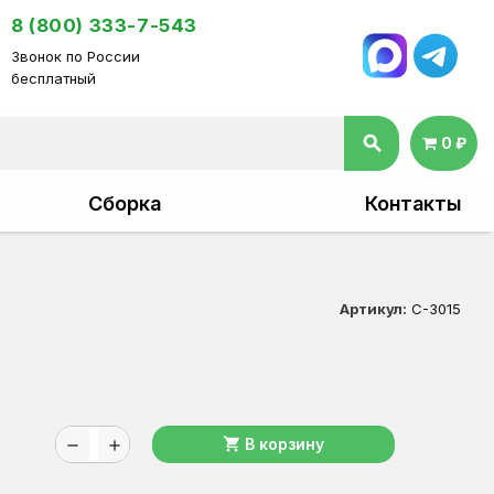
8 (800) 333-7-543
Звонок по России
бесплатный
search
0 ₽
Сборка
Контакты
Артикул:
C-3015
shopping_cart
В корзину
remove
add