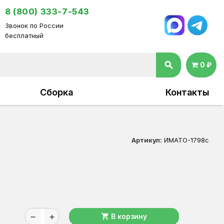
8 (800) 333-7-543
Звонок по России
бесплатный
search
0 ₽
Сборка
Контакты
Артикул:
ИМАТО-1798с
shopping_cart
В корзину
remove
add