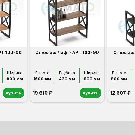
Т 160-90
Стеллаж Лофт-АРТ 160-90
Стеллаж
Ширина
Высота
Глубина
Ширина
Высота
900 мм
1600 мм
430 мм
900 мм
800 мм
19 610 ₽
12 607 ₽
купить
купить
Дуб сонома
Венге