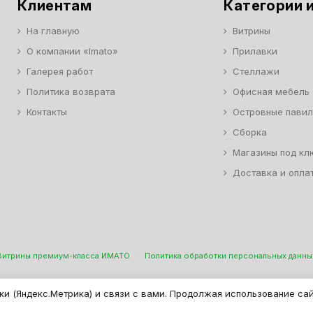
Клиентам
Категории и
На главную
Витрины
О компании «Imato»
Прилавки
Галерея работ
Стеллажи
Политика возврата
Офисная мебель
Контакты
Островные пави
Сборка
Магазины под кл
Доставка и опла
Витрины премиум-класса ИМАТО
·
Политика обработки персональных данны
н Торговой И Офисной Мебели. ООО "ИМАТО", ИНН 7717506114 КПП 771701
ки (Яндекс.Метрика) и связи с вами. Продолжая использование са