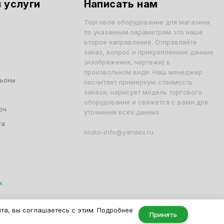
 услуги
Написать нам
Торговое оборудование для магазина
по указанным параметрам это наше
второе направление. Отправляйте
заказ, вопрос и прикреплённые данные
(изображения, чертежи) в
произвольном виде. Наш менеджер
льоны
посчитает примерную стоимость
заказа, нарисует модель торгового
оборудования и свяжется с вами для
юч
уточнения всех данных.
та
imato-info@yandex.ru
х
001, ОГРН 1047796163799
йта, вы соглашаетесь с этим. Подробнее
Принять