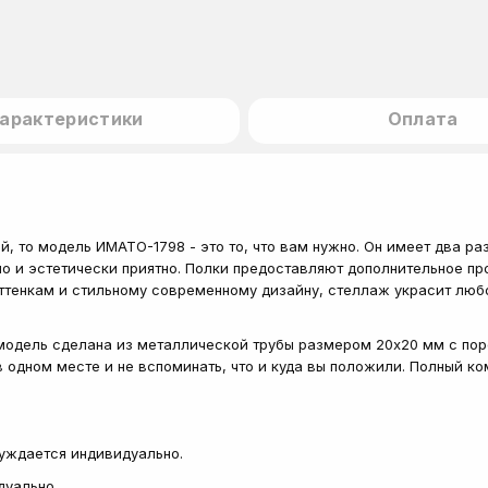
арактеристики
Оплата
й, то модель ИМАТО-1798 - это то, что вам нужно. Он имеет два ра
о и эстетически приятно. Полки предоставляют дополнительное пр
ттенкам и стильному современному дизайну, стеллаж украсит люб
модель сделана из металлической трубы размером 20x20 мм с пор
в одном месте и не вспоминать, что и куда вы положили. Полный к
суждается индивидуально.
дуально.