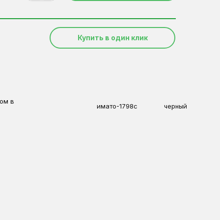
Купить в один клик
ом в
имато-1798с
черный