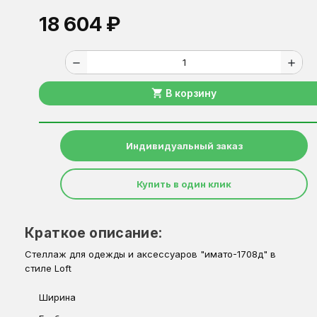
18 604 ₽
remove
add
shopping_cart
В корзину
Индивидуальный заказ
Купить в один клик
Краткое описание:
Стеллаж для одежды и аксессуаров "имато-1708д" в
стиле Loft
Ширина