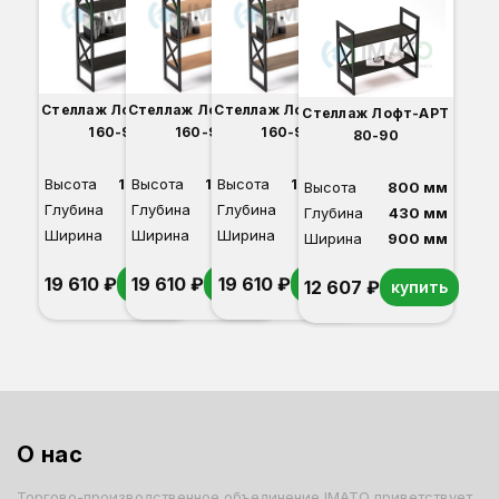
Стеллаж Лофт-АРТ
Стеллаж Лофт-АРТ
Стеллаж Лофт-АРТ
Стеллаж Лофт-АРТ
160-90
160-90
160-90
80-90
Высота
1600 мм
Высота
1600 мм
Высота
1600 мм
Высота
800 мм
Глубина
430 мм
Глубина
430 мм
Глубина
430 мм
Глубина
430 мм
Ширина
900 мм
Ширина
900 мм
Ширина
900 мм
Ширина
900 мм
19 610 ₽
19 610 ₽
19 610 ₽
купить
купить
купить
12 607 ₽
купить
Венге
Светлый бук
Дуб сонома
Венге
О нас
Торгово-производственное объединение IMATO приветствует