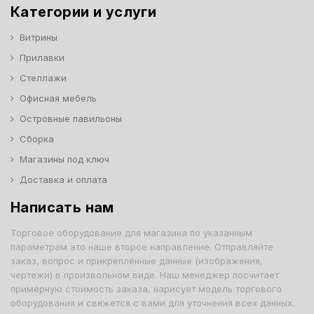
Категории и услуги
Витрины
Прилавки
Стеллажи
Офисная мебель
Островные павильоны
Сборка
Магазины под ключ
Доставка и оплата
Написать нам
Торговое оборудование для магазина по указанным
параметрам это наше второе направление. Отправляйте
заказ, вопрос и прикреплённые данные (изображения,
чертежи) в произвольном виде. Наш менеджер посчитает
примерную стоимость заказа, нарисует модель торгового
оборудования и свяжется с вами для уточнения всех данных.