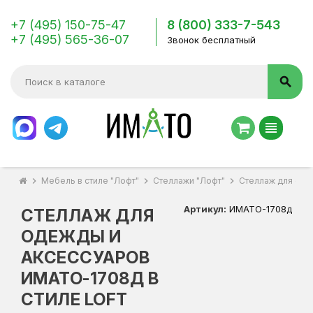
+7 (495) 150-75-47
8 (800) 333-7-543
+7 (495) 565-36-07
Звонок бесплатный
search
view_headline
chevron_right
Мебель в стиле "Лофт"
chevron_right
Стеллажи "Лофт"
chevron_right
Стеллаж для оде
Артикул:
ИМАТО-1708д
СТЕЛЛАЖ ДЛЯ
ОДЕЖДЫ И
АКСЕССУАРОВ
ИМАТО-1708Д В
СТИЛЕ LOFT