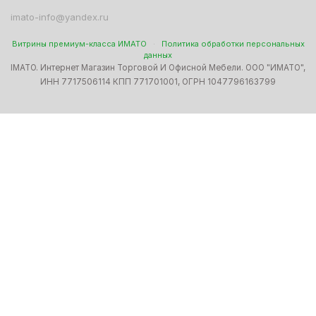
imato-info@yandex.ru
Витрины премиум-класса ИМАТО
·
Политика обработки персональных
данных
IMATO. Интернет Магазин Торговой И Офисной Мебели. ООО "ИМАТО",
ИНН 7717506114 КПП 771701001, ОГРН 1047796163799