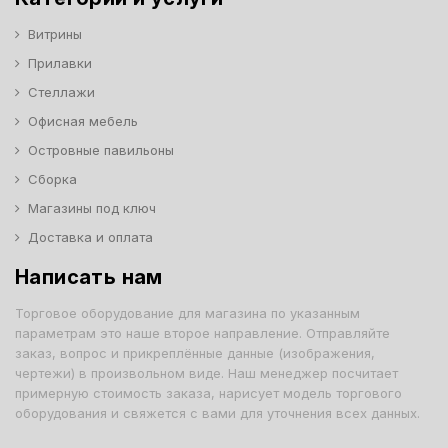
Витрины
Прилавки
Стеллажи
Офисная мебель
Островные павильоны
Сборка
Магазины под ключ
Доставка и оплата
Написать нам
Торговое оборудование для магазина по указанным
параметрам это наше второе направление. Отправляйте
заказ, вопрос и прикреплённые данные (изображения,
чертежи) в произвольном виде. Наш менеджер посчитает
примерную стоимость заказа, нарисует модель торгового
оборудования и свяжется с вами для уточнения всех данных.