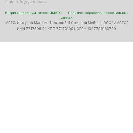
imato-info@yandex.ru
Витрины премиум-класса ИМАТО
·
Политика обработки персональных
данных
IMATO. Интернет Магазин Торговой И Офисной Мебели. ООО "ИМАТО",
ИНН 7717506114 КПП 771701001, ОГРН 1047796163799