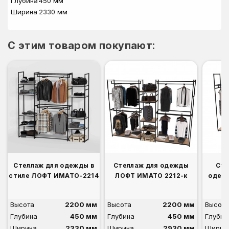
Глубина
450 мм
Ширина
2330 мм
C этим товаром покупают:
Стеллаж для одежды в
Стеллаж для одежды
Сте
стиле ЛОФТ ИМАТО-2214
ЛОФТ ИМАТО 2212-к
одеж
Высота
2200 мм
Высота
2200 мм
Высота
Глубина
450 мм
Глубина
450 мм
Глубин
Ширина
2330 мм
Ширина
2930 мм
Ширин