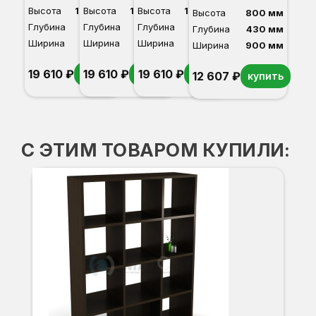
Высота
1600 мм
Высота
1600 мм
Высота
1600 мм
Высота
800 мм
Глубина
430 мм
Глубина
430 мм
Глубина
430 мм
Глубина
430 мм
Ширина
900 мм
Ширина
900 мм
Ширина
900 мм
Ширина
900 мм
19 610 ₽
19 610 ₽
19 610 ₽
купить
купить
купить
12 607 ₽
купить
Венге
Светлый бук
Дуб сонома
Венге
С ЭТИМ ТОВАРОМ КУПИЛИ: