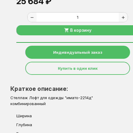
25 684 ₽
remove
add
shopping_cart
В корзину
Индивидуальный заказ
Купить в один клик
Краткое описание:
Стеллаж Лофт для одежды "имато-2214д"
комбинированный
Ширина
Глубина