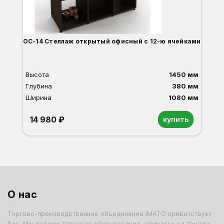
ОС-14 Стеллаж открытый офисный с 12-ю ячейками
Высота
1450 мм
Глубина
380 мм
Ширина
1080 мм
14 980 ₽
купить
Орех
Белый
Серый
Светлый бук
Венге
Дуб сонома
О нас
Торгово-производственное объединение IMATO приветствует
Вас. Мы делаем торговое оборудование, опираясь на триаду: