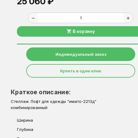
25 060 ₽
remove
add
shopping_cart
В корзину
Индивидуальный заказ
Купить в один клик
Краткое описание:
Стеллаж Лофт для одежды "имато-2213д"
комбинированный
Ширина
Глубина