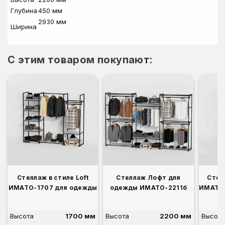
Глубина
450 мм
2930 мм
Ширина
C этим товаром покупают:
Стеллаж в стиле Loft
Стеллаж Лофт для
Стел
ИМАТО-1707 для одежды
одежды ИМАТО-2211б
ИМАТО-
Высота
1700 мм
Высота
2200 мм
Высота