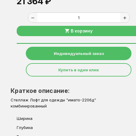
21 364 ₽
remove
add
shopping_cart
В корзину
Индивидуальный заказ
Купить в один клик
Краткое описание:
Стеллаж Лофт для одежды "имато-2206д"
комбинированный
Ширина
Глубина