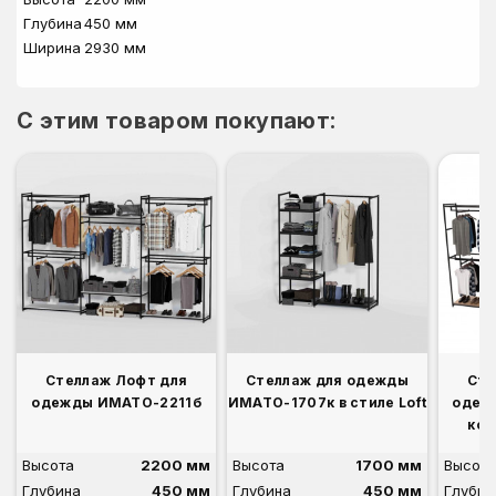
Глубина
450 мм
Ширина
2930 мм
C этим товаром покупают:
Стеллаж Лофт для
Стеллаж для одежды
Сте
одежды ИМАТО-2211б
ИМАТО-1707к в стиле Loft
одеж
ком
Высота
2200 мм
Высота
1700 мм
Высота
Глубина
450 мм
Глубина
450 мм
Глубин