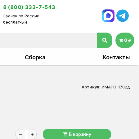
8 (800) 333-7-543
Звонок по России
бесплатный
search
0 ₽
Сборка
Контакты
Артикул:
ИМАТО-1702д
shopping_cart
В корзину
remove
add