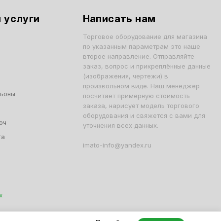
 услуги
Написать нам
Торговое оборудование для магазина
по указанным параметрам это наше
второе направление. Отправляйте
заказ, вопрос и прикреплённые данные
(изображения, чертежи) в
произвольном виде. Наш менеджер
льоны
посчитает примерную стоимость
заказа, нарисует модель торгового
оборудования и свяжется с вами для
юч
уточнения всех данных.
та
imato-info@yandex.ru
х
001, ОГРН 1047796163799