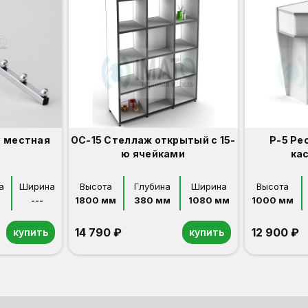
7 местная
ОС-15 Стеллаж открытый с 15-
Р-5 Ре
ю ячейками
ка
а
Ширина
Высота
Глубина
Ширина
Высота
---
1800 мм
380 мм
1080 мм
1000 мм
14 790 ₽
12 900 ₽
купить
купить
Орех
Белый
Серый
Светлый бук
Венге
Дуб сонома
Орех
Белый
Серый
Светлый бук
Венге