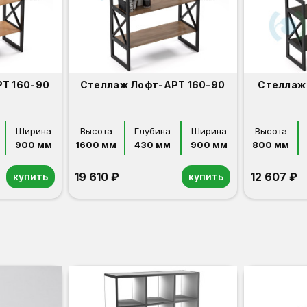
Т 160-90
Стеллаж Лофт-АРТ 160-90
Стеллаж
Ширина
Высота
Глубина
Ширина
Высота
900 мм
1600 мм
430 мм
900 мм
800 мм
19 610 ₽
12 607 ₽
купить
купить
Дуб сонома
Венге