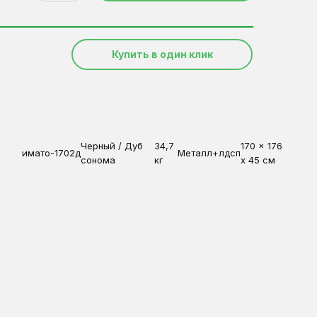
Купить в один клик
Черный / Дуб
34,7
170 x 176
имато-1702д
Металл+лдсп
сонома
кг
x 45 см