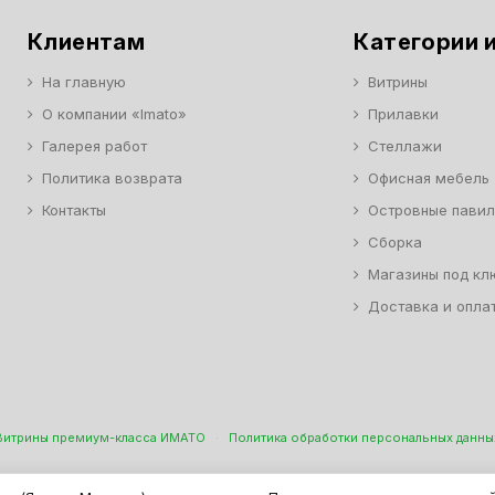
Клиентам
Категории и
На главную
Витрины
О компании «Imato»
Прилавки
Галерея работ
Стеллажи
Политика возврата
Офисная мебель
Контакты
Островные пави
Сборка
Магазины под кл
Доставка и опла
Витрины премиум-класса ИМАТО
·
Политика обработки персональных данны
н Торговой И Офисной Мебели. ООО "ИМАТО", ИНН 7717506114 КПП 771701