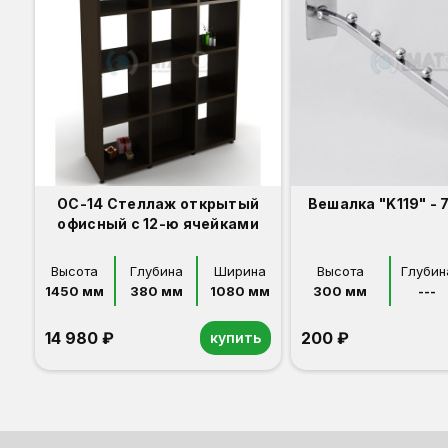
ОС-14 Стеллаж открытый
Вешалка "K119" - 
офисный с 12-ю ячейками
Высота
Глубина
Ширина
Высота
Глубин
1450 мм
380 мм
1080 мм
300 мм
---
14 980 ₽
200 ₽
купить
Орех
Белый
Серый
Светлый бук
Венге
Дуб сонома