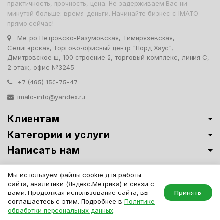
практичность, прочность, цена. Не задерживаем Вас ни
минутой больше: время-деньги. Начинайте бизнес с IMATO
прямо сейчас!
Метро Петровско-Разумовская, Тимирязевская,
Селигерская, Торгово-офисный центр "Норд Хаус",
Дмитровское ш, 100 строение 2, торговый комплекс, линия С,
2 этаж, офис №3245
+7 (495) 150-75-47
imato-info@yandex.ru
Клиентам
Категории и услуги
Написать нам
Витрины премиум-класса ИМАТО
·
Политика обработки персональных
Мы используем файлы cookie для работы
данных
сайта, аналитики (Яндекс.Метрика) и связи с
IMATO. Интернет Магазин Торговой И Офисной Мебели. ООО "ИМАТО",
вами. Продолжая использование сайта, вы
Принять
ИНН 7717506114 КПП 771701001, ОГРН 1047796163799
соглашаетесь с этим. Подробнее в
Политике
обработки персональных данных
.