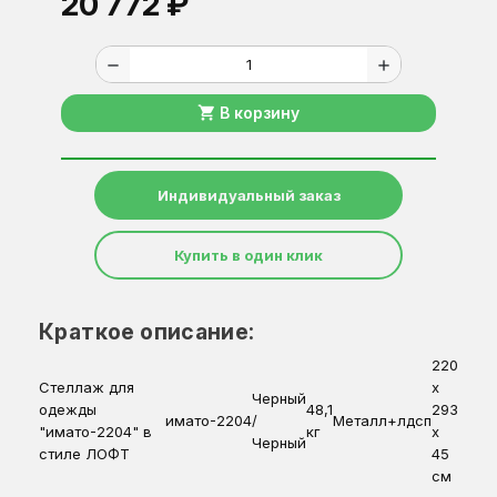
20 772 ₽
remove
add
shopping_cart
В корзину
Индивидуальный заказ
Купить в один клик
Краткое описание:
220
Стеллаж для
x
Черный
одежды
48,1
293
имато-2204
/
Металл+лдсп
"имато-2204" в
кг
x
Черный
стиле ЛОФТ
45
см