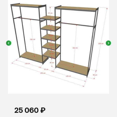
chevron_left
chevron_right
25 060 ₽