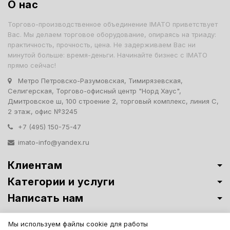
О нас
Торгово-производственное объединение IMATO приветствует
Вас. Мы делаем торговое оборудование, опираясь на триаду:
практичность, прочность, цена. Не задерживаем Вас ни
минутой больше: время-деньги. Начинайте бизнес с IMATO
прямо сейчас!
Метро Петровско-Разумовская, Тимирязевская,
Селигерская, Торгово-офисный центр "Норд Хаус",
Дмитровское ш, 100 строение 2, торговый комплекс, линия С,
2 этаж, офис №3245
+7 (495) 150-75-47
imato-info@yandex.ru
Клиентам
Категории и услуги
Написать нам
Витрины премиум-класса ИМАТО
·
Политика обработки персональных
Мы используем файлы cookie для работы
данных