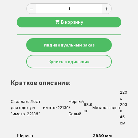
remove
add
shopping_cart
В корзину
Индивидуальный заказ
Купить в один клик
Краткое описание:
220
x
Стеллаж Лофт
Черный
68,9
293
для одежды
имато-2213б
/
Металл+лдсп
кг
x
"имато-2213б"
Белый
45
см
Ширина
2930 мм