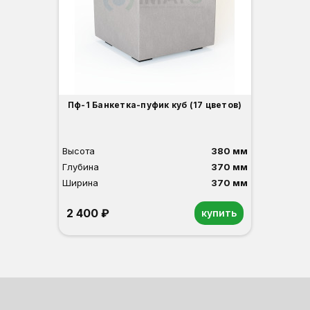
2
Пф-1 Банкетка-пуфик куб (17 цветов)
Высота
380 мм
Глубина
370 мм
Ширина
370 мм
2 400 ₽
купить