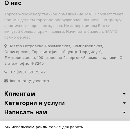
О нас
Торгово-производственное объединение IMATO приветствует
Вас. Мы делаем торговое оборудование, опираясь на триаду:
практичность, прочность, цена. Не задерживаем Вас ни
минутой больше: время-деньги. Начинайте бизнес с IMATO
прямо сейчас!
Метро Петровско-Разумовская, Тимирязевская,
Селигерская, Торгово-офисный центр "Норд Хаус",
Дмитровское ш, 100 строение 2, торговый комплекс, линия С,
2 этаж, офис №3245
+7 (495) 150-75-47
imato-info@yandex.ru
Клиентам
Категории и услуги
Написать нам
Витрины премиум-класса ИМАТО
·
Политика обработки персональных
Мы используем файлы cookie для работы
данных