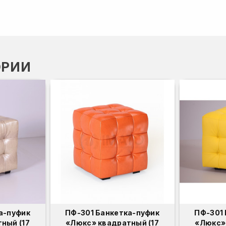
ОРИИ
а-пуфик
ПФ-301 Банкетка-пуфик
ПФ-301 
ный (17
«Люкс» квадратный (17
«Люкс»