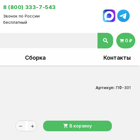
8 (800) 333-7-543
Звонок по России
бесплатный
search
0 ₽
Сборка
Контакты
Артикул:
ПФ-301
shopping_cart
В корзину
remove
add