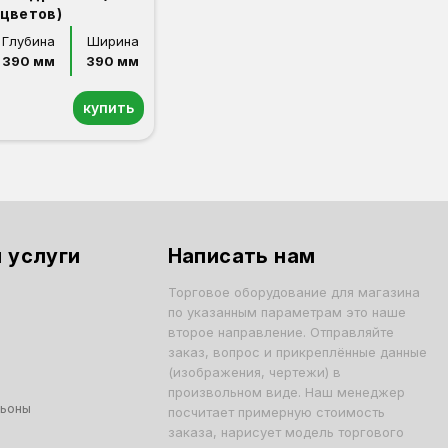
цветов)
Глубина
Ширина
390 мм
390 мм
купить
 услуги
Написать нам
Торговое оборудование для магазина
по указанным параметрам это наше
второе направление. Отправляйте
заказ, вопрос и прикреплённые данные
(изображения, чертежи) в
произвольном виде. Наш менеджер
льоны
посчитает примерную стоимость
заказа, нарисует модель торгового