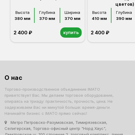
цветов)
Высота
Глубина
Ширина
Высота
Глубина
380 мм
370 мм
370 мм
410 мм
390 мм
2 400 ₽
2 400 ₽
купить
О нас
Торгово-производственное объединение IMATO
приветствует Вас. Мы делаем торговое оборудование,
опираясь на триаду: практичность, прочность, цена. Не
задерживаем Вас ни минутой больше: время-деньги.
Начинайте бизнес с IMATO прямо сейчас!
Метро Петровско-Разумовская, Тимирязевская,
Селигерская, Торгово-офисный центр "Норд Хаус",
Дмитровское ш, 100 строение 2, торговый комплекс, линия