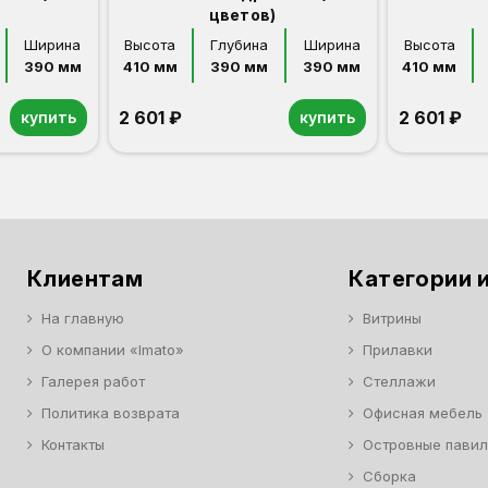
цветов)
Ширина
Высота
Глубина
Ширина
Высота
390 мм
410 мм
390 мм
390 мм
410 мм
2 601 ₽
2 601 ₽
купить
купить
Клиентам
Категории и
На главную
Витрины
О компании «Imato»
Прилавки
Галерея работ
Стеллажи
Политика возврата
Офисная мебель
Контакты
Островные пави
Сборка