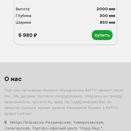
Высота
2000 мм
Глубина
300 мм
Ширина
850 мм
6 980 ₽
купить
Орех
Белый
Серый
Светлый бук
Венге
Дуб сонома
О нас
Торгово-производственное объединение IMATO приветствует
Вас. Мы делаем торговое оборудование, опираясь на триаду:
практичность, прочность, цена. Не задерживаем Вас ни
минутой больше: время-деньги. Начинайте бизнес с IMATO
прямо сейчас!
Метро Петровско-Разумовская, Тимирязевская,
Селигерская, Торгово-офисный центр "Норд Хаус",