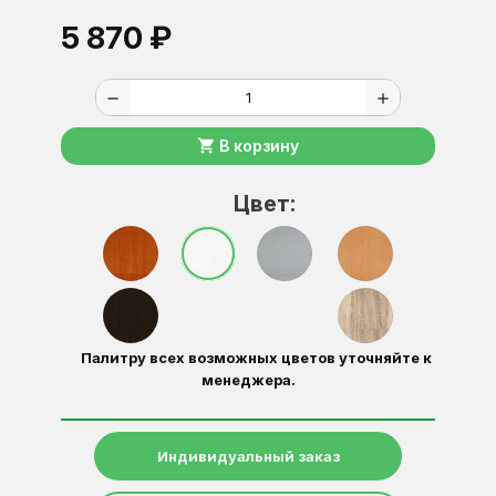
5 870 ₽
remove
add
shopping_cart
В корзину
Цвет:
Палитру всех возможных цветов уточняйте к
менеджера.
Индивидуальный заказ