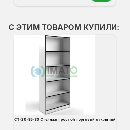
Орех
Белый
Серый
Светлый бук
Венге
Дуб сонома
С ЭТИМ ТОВАРОМ КУПИЛИ:
С
СТ-20-85-30 Стеллаж простой торговый открытый