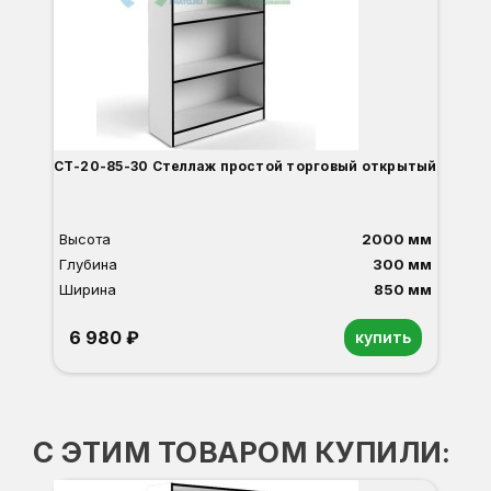
8
О
Б
С
С
В
Д
СТ-20-85-30 Стеллаж простой торговый открытый
Высота
2000 мм
Глубина
300 мм
Ширина
850 мм
6 980 ₽
купить
Орех
Белый
Серый
Светлый бук
Венге
Дуб сонома
С ЭТИМ ТОВАРОМ КУПИЛИ: