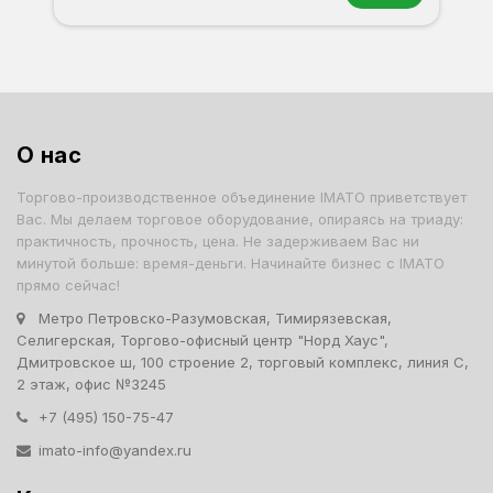
Орех
Белый
Серый
Светлый бук
Венге
Дуб сонома
О нас
Торгово-производственное объединение IMATO приветствует
Вас. Мы делаем торговое оборудование, опираясь на триаду:
практичность, прочность, цена. Не задерживаем Вас ни
минутой больше: время-деньги. Начинайте бизнес с IMATO
прямо сейчас!
Метро Петровско-Разумовская, Тимирязевская,
Селигерская, Торгово-офисный центр "Норд Хаус",
Дмитровское ш, 100 строение 2, торговый комплекс, линия С,
2 этаж, офис №3245
+7 (495) 150-75-47
imato-info@yandex.ru