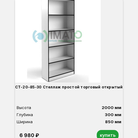
В-
-3
Вы
Гл
Ши
1
О
Б
С
С
В
Д
СТ-20-85-30 Стеллаж простой торговый открытый
Высота
2000 мм
Глубина
300 мм
Ширина
850 мм
6 980 ₽
купить