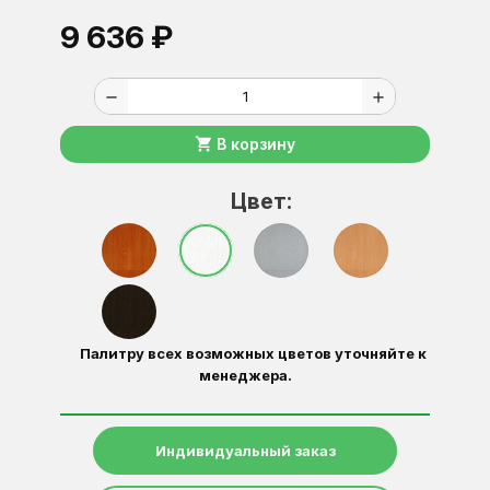
9 636 ₽
remove
add
shopping_cart
В корзину
Цвет:
Палитру всех возможных цветов уточняйте к
менеджера.
Индивидуальный заказ