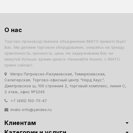
О нас
Торгово-производственное объединение IMATO приветствует
Вас. Мы делаем торговое оборудование, опираясь на триаду:
практичность, прочность, цена. Не задерживаем Вас ни
минутой больше: время-деньги. Начинайте бизнес с IMATO
прямо сейчас!
Метро Петровско-Разумовская, Тимирязевская,
Селигерская, Торгово-офисный центр "Норд Хаус",
Дмитровское ш, 100 строение 2, торговый комплекс, линия С,
2 этаж, офис №3245
+7 (495) 150-75-47
imato-info@yandex.ru
Клиентам
Категории и услуги