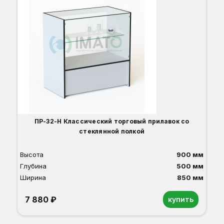
В
Г
Ш
ПР-32-Н Классический торговый прилавок со
стеклянной полкой
Высота
900 мм
Глубина
500 мм
Ширина
850 мм
7 880 ₽
купить
Орех
Белый
Серый
Светлый бук
Венге
Дуб сонома