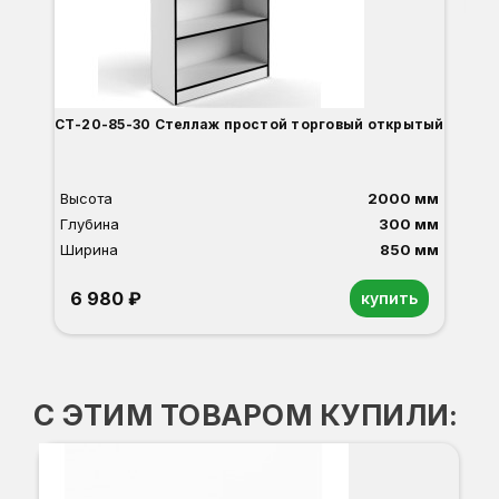
О
Б
С
С
В
Д
СТ-20-85-30 Стеллаж простой торговый открытый
Высота
2000 мм
Глубина
300 мм
Ширина
850 мм
6 980 ₽
купить
Орех
Белый
Серый
Светлый бук
Венге
Дуб сонома
С ЭТИМ ТОВАРОМ КУПИЛИ:
Т