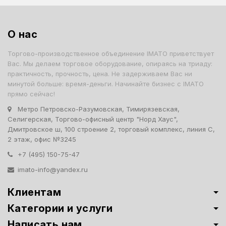
О нас
Торгово-производственное объединение IMATO приветствует
Вас. Мы делаем торговое оборудование, опираясь на триаду:
практичность, прочность, цена. Не задерживаем Вас ни
минутой больше: время-деньги. Начинайте бизнес с IMATO
прямо сейчас!
Метро Петровско-Разумовская, Тимирязевская,
Селигерская, Торгово-офисный центр "Норд Хаус",
Дмитровское ш, 100 строение 2, торговый комплекс, линия С,
2 этаж, офис №3245
+7 (495) 150-75-47
imato-info@yandex.ru
Клиентам
Категории и услуги
Написать нам