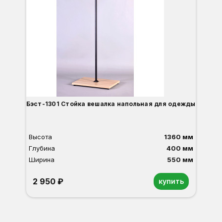
Бэст-1301 Стойка вешалка напольная для одежды
Высота
1360 мм
Глубина
400 мм
Ширина
550 мм
2 950 ₽
купить
Орех
Белый
Серый
Светлый бук
Венге
Дуб сонома