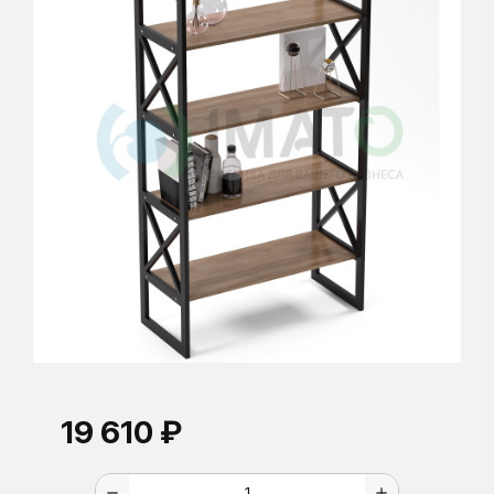
19 610 ₽
remove
add