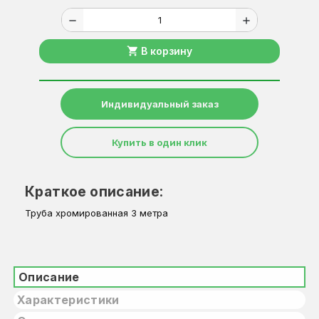
remove
add
shopping_cart
В корзину
Индивидуальный заказ
Купить в один клик
Краткое описание:
Труба хромированная 3 метра
Описание
Характеристики