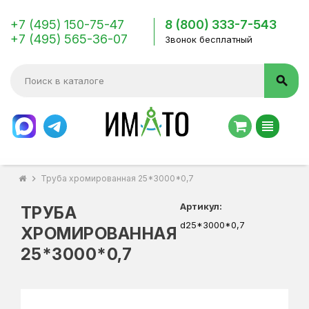
+7 (495) 150-75-47
8 (800) 333-7-543
+7 (495) 565-36-07
Звонок бесплатный
search
view_headline
chevron_right
Труба хромированная 25*3000*0,7
Артикул:
ТРУБА
d25*3000*0,7
ХРОМИРОВАННАЯ
25*3000*0,7