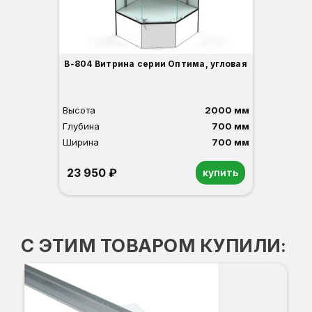
В-804 Витрина серии Оптима, угловая
Высота
2000 мм
Глубина
700 мм
Ширина
700 мм
23 950 ₽
купить
Орех
Белый
Серый
Светлый бук
Венге
С ЭТИМ ТОВАРОМ КУПИЛИ: