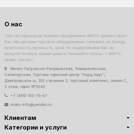
О нас
Торгово-производственное объединение IMATO приветствует
Вас. Мы делаем торговое оборудование, опираясь на триаду:
практичность, прочность, цена. Не задерживаем Вас ни
минутой больше: время-деньги. Начинайте бизнес с IMATO
прямо сейчас!
Метро Петровско-Разумовская, Тимирязевская,
Селигерская, Торгово-офисный центр "Норд Хаус",
Дмитровское ш, 100 строение 2, торговый комплекс, линия С,
2 этаж, офис №3245
+7 (495) 150-75-47
imato-info@yandex.ru
Клиентам
Категории и услуги