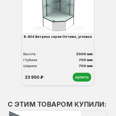
3
В-804 Витрина серии Оптима, угловая
Высота
2000 мм
Глубина
700 мм
Ширина
700 мм
23 950 ₽
купить
Орех
Белый
Серый
Светлый бук
Венге
С ЭТИМ ТОВАРОМ КУПИЛИ:
Ко