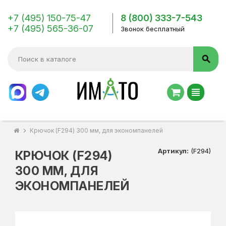
+7 (495) 150-75-47
8 (800) 333-7-543
+7 (495) 565-36-07
Звонок бесплатный
search
view_headline
chevron_right
Крючок (F294) 300 мм, для экономпанелей
Артикул:
(F294)
КРЮЧОК (F294)
300 ММ, ДЛЯ
ЭКОНОМПАНЕЛЕЙ