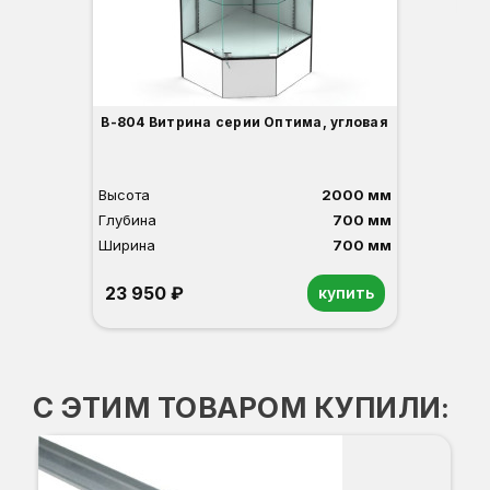
В-804 Витрина серии Оптима, угловая
Высота
2000 мм
Глубина
700 мм
Ширина
700 мм
23 950 ₽
купить
Орех
Белый
Серый
Светлый бук
Венге
С ЭТИМ ТОВАРОМ КУПИЛИ:
Ко