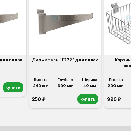
 для полок
Держатель "F222" для полок
Корзин
эко
Высота
Глубина
Ширина
Высота
240 мм
300 мм
40 мм
200 мм 
купить
250 ₽
990 ₽
купить