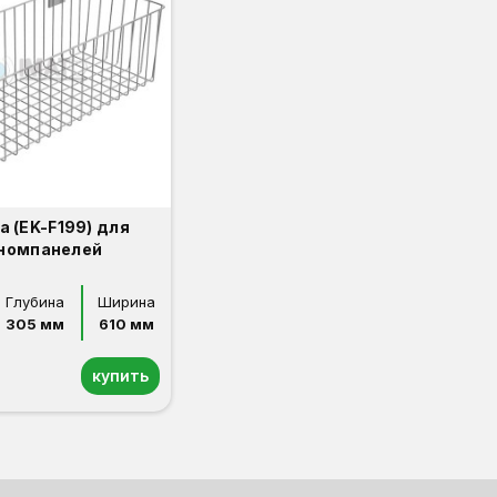
а (EK-F199) для
номпанелей
Глубина
Ширина
305 мм
610 мм
купить