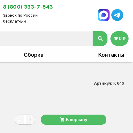
8 (800) 333-7-543
Звонок по России
бесплатный
search
0 ₽
Сборка
Контакты
Артикул:
K 646
shopping_cart
В корзину
remove
add