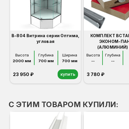
В-804 Витрина серии Оптима,
КОМПЛЕКТ ВСТА
угловая
ЭКОНОМ-ПА
(АЛЮМИНИЙ) 
Высота
Глубина
Ширина
Высота
Глубина
2000 мм
700 мм
700 мм
--
--
23 950 ₽
3 780 ₽
купить
Орех
Белый
Серый
Светлый бук
Венге
С ЭТИМ ТОВАРОМ КУПИЛИ: