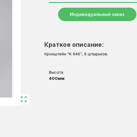
Индивидуальный заказ
Краткое описание:
Кронштейн "K 646", 6 штырьков.
Высота
400мм
zoom_out_map