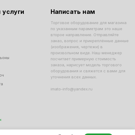
 услуги
Написать нам
Торговое оборудование для магазина
по указанным параметрам это наше
второе направление. Отправляйте
заказ, вопрос и прикреплённые данные
(изображения, чертежи) в
произвольном виде. Наш менеджер
льоны
посчитает примерную стоимость
заказа, нарисует модель торгового
оборудования и свяжется с вами для
юч
уточнения всех данных.
та
imato-info@yandex.ru
х
001, ОГРН 1047796163799