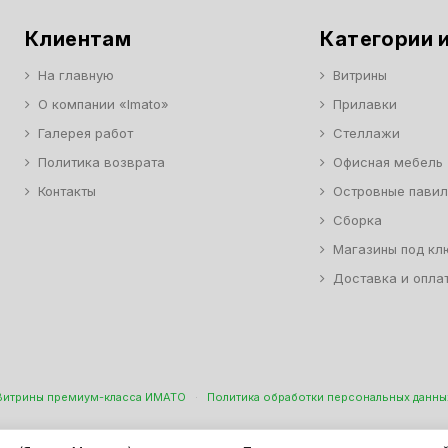
Клиентам
Категории и
На главную
Витрины
О компании «Imato»
Прилавки
Галерея работ
Стеллажи
Политика возврата
Офисная мебель
Контакты
Островные пави
Сборка
Магазины под кл
Доставка и опла
Витрины премиум-класса ИМАТО
·
Политика обработки персональных данны
н Торговой И Офисной Мебели. ООО "ИМАТО", ИНН 7717506114 КПП 771701