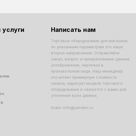
 услуги
Написать нам
Торговое оборудование для магазина
по указанным параметрам это наше
второе направление. Отправляйте
заказ, вопрос и прикреплённые данные
(изображения, чертежи) в
произвольном виде. Наш менеджер
льоны
посчитает примерную стоимость
заказа, нарисует модель торгового
оборудования и свяжется с вами для
юч
уточнения всех данных.
та
imato-info@yandex.ru