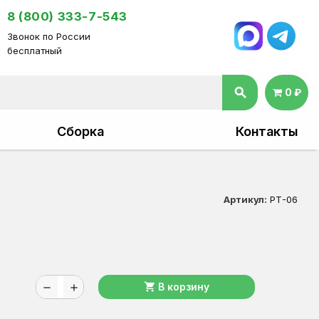
8 (800) 333-7-543
Звонок по России
бесплатный
search
0 ₽
Сборка
Контакты
Артикул:
РТ-06
shopping_cart
В корзину
remove
add