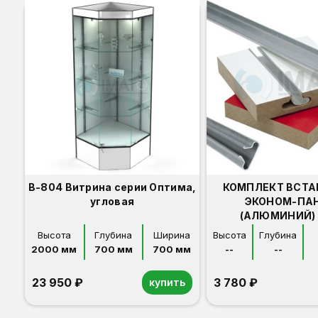
В-804 Витрина серии Оптима,
КОМПЛЕКТ ВСТА
угловая
ЭКОНОМ-ПА
(АЛЮМИНИЙ) 
Высота
Глубина
Ширина
Высота
Глубина
2000 мм
700 мм
700 мм
--
--
23 950 ₽
3 780 ₽
купить
Орех
Белый
Серый
Светлый бук
Венге