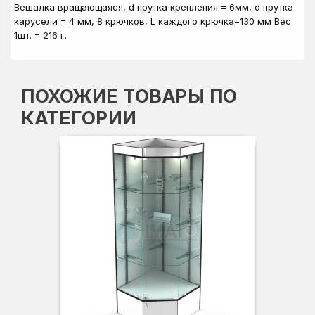
Вешалка вращающаяся, d прутка крепления = 6мм, d прутка
карусели = 4 мм, 8 крючков, L каждого крючка=130 мм Вес
1шт. = 216 г.
ПОХОЖИЕ ТОВАРЫ ПО
КАТЕГОРИИ
Вы
Гл
Ши
3