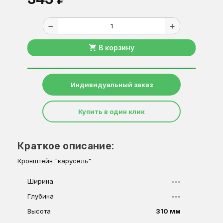
remove
add
shopping_cart
В корзину
Индивидуальный заказ
Купить в один клик
Краткое описание:
Кронштейн "карусель"
Ширина
---
Глубина
---
Высота
310 мм