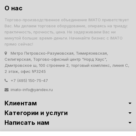
О нас
Торгово-производственное объединение IMATO приветствует
Вас. Мы делаем торговое оборудование, опираясь на триаду:
практичность, прочность, цена. Не задерживаем Вас ни
минутой больше: время-деньги. Начинайте бизнес с IMATO
прямо сейчас!
Метро Петровско-Разумовская, Тимирязевская,
Селигерская, Торгово-офисный центр "Норд Хаус",
Дмитровское ш, 100 строение 2, торговый комплекс, линия С,
2 этаж, офис №3245
+7 (495) 150-75-47
imato-info@yandex.ru
Клиентам
Категории и услуги
Написать нам