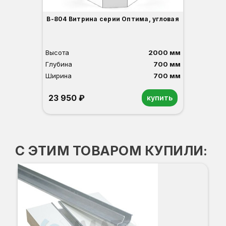
В-804 Витрина серии Оптима, угловая
Высота
2000 мм
Глубина
700 мм
Ширина
700 мм
23 950 ₽
купить
Орех
Белый
Серый
Светлый бук
Венге
С ЭТИМ ТОВАРОМ КУПИЛИ:
Ко
В
Г