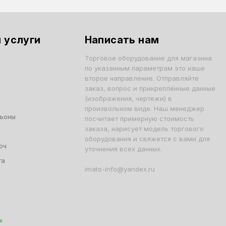
 услуги
Написать нам
Торговое оборудование для магазина
по указанным параметрам это наше
второе направление. Отправляйте
заказ, вопрос и прикреплённые данные
(изображения, чертежи) в
произвольном виде. Наш менеджер
льоны
посчитает примерную стоимость
заказа, нарисует модель торгового
оборудования и свяжется с вами для
юч
уточнения всех данных.
та
imato-info@yandex.ru
х