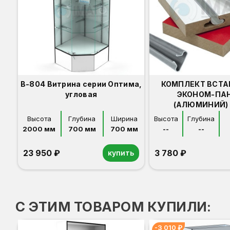
В-804 Витрина серии Оптима,
КОМПЛЕКТ ВСТА
угловая
ЭКОНОМ-ПА
(АЛЮМИНИЙ) 
Высота
Глубина
Ширина
Высота
Глубина
2000 мм
700 мм
700 мм
--
--
23 950 ₽
3 780 ₽
купить
Орех
Белый
Серый
Светлый бук
Венге
С ЭТИМ ТОВАРОМ КУПИЛИ:
-3 010 ₽