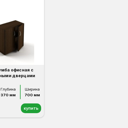
умба офисная с
ными дверцами
Глубина
Ширина
370 мм
700 мм
купить