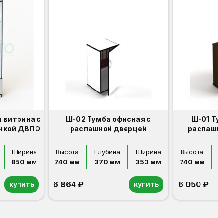
 витрина с
Ш-02 Тумба офисная с
Ш-01 Т
енкой ДВПО
распашной дверцей
распаш
Ширина
Высота
Глубина
Ширина
Высота
850 мм
740 мм
370 мм
350 мм
740 мм
6 864 ₽
6 050 ₽
купить
купить
Орех
Белый
Серый
Светлый бук
Венге
Орех
Белый
Серый
Светлый бук
Венге