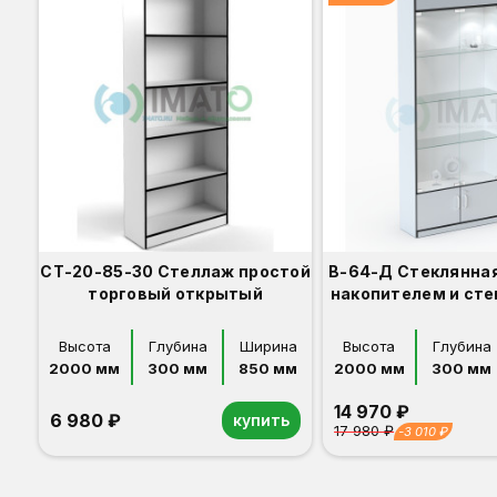
СТ-20-85-30 Стеллаж простой
В-64-Д Стеклянная
торговый открытый
накопителем и ст
Высота
Глубина
Ширина
Высота
Глубина
2000 мм
300 мм
850 мм
2000 мм
300 мм
14 970 ₽
6 980 ₽
купить
17 980 ₽
-3 010 ₽
Орех
Белый
Серый
Светлый бук
Венге
Дуб сонома
Орех
Белый
Серый
Светлый бук
Венге
Дуб сонома