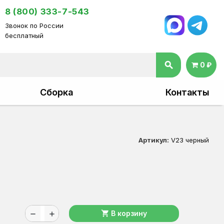
8 (800) 333-7-543
Звонок по России
бесплатный
search
0 ₽
Сборка
Контакты
Артикул:
V23 черный
shopping_cart
В корзину
remove
add