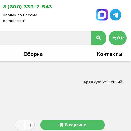
8 (800) 333-7-543
Звонок по России
бесплатный
search
0 ₽
Сборка
Контакты
Артикул:
V23 синий
shopping_cart
В корзину
remove
add