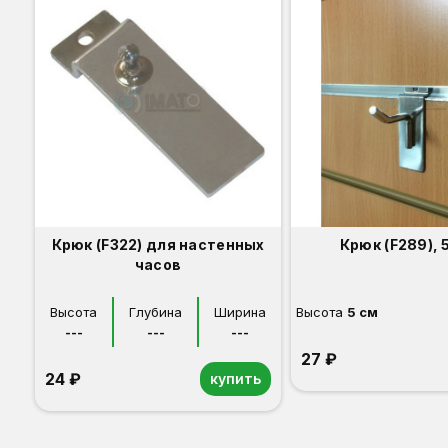
Крюк (F322) для настенных
Крюк (F289), 
часов
Высота
Глубина
Ширина
Высота
5 см
---
---
---
27 ₽
24 ₽
купить