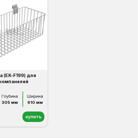
а (EK-F199) для
номпанелей
Глубина
Ширина
305 мм
610 мм
купить