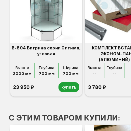
В-804 Витрина серии Оптима,
КОМПЛЕКТ ВСТА
угловая
ЭКОНОМ-ПА
(АЛЮМИНИЙ) 
Высота
Глубина
Ширина
Высота
Глубина
2000 мм
700 мм
700 мм
--
--
23 950 ₽
3 780 ₽
купить
Орех
Белый
Серый
Светлый бук
Венге
С ЭТИМ ТОВАРОМ КУПИЛИ: