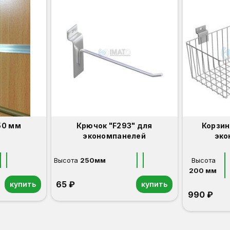
50 мм
Крючок "F293" для
Корзин
экономпанелей
эко
Высота
250мм
Высота
200 мм 
65 ₽
купить
купить
990 ₽