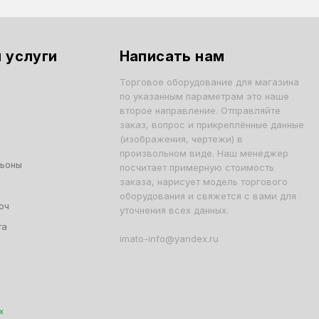
 услуги
Написать нам
Торговое оборудование для магазина
по указанным параметрам это наше
второе направление. Отправляйте
заказ, вопрос и прикреплённые данные
(изображения, чертежи) в
произвольном виде. Наш менеджер
льоны
посчитает примерную стоимость
заказа, нарисует модель торгового
оборудования и свяжется с вами для
юч
уточнения всех данных.
та
imato-info@yandex.ru
х