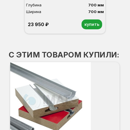
Глубина
700 мм
Ширина
700 мм
23 950 ₽
купить
Орех
Белый
Серый
Светлый бук
Венге
С ЭТИМ ТОВАРОМ КУПИЛИ:
Ком
Вы
Гл
Ши