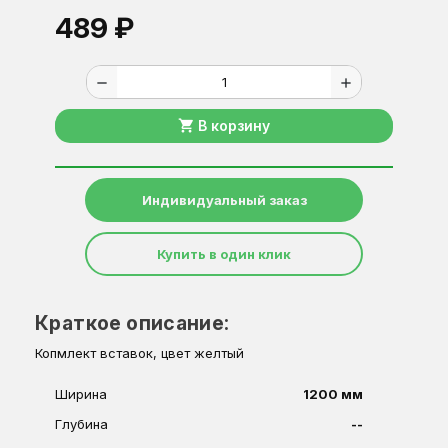
489 ₽
remove
add
shopping_cart
В корзину
Индивидуальный заказ
Купить в один клик
Краткое описание:
Копмлект вставок, цвет желтый
Ширина
1200 мм
Глубина
--