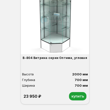
Вы
Гл
Ши
3
В-804 Витрина серии Оптима, угловая
Высота
2000 мм
Глубина
700 мм
Ширина
700 мм
23 950 ₽
купить
Орех
Белый
Серый
Светлый бук
Венге