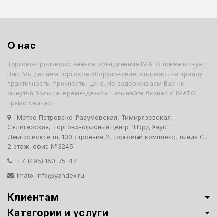
О нас
Торгово-производственное объединение IMATO приветствует
Вас. Мы делаем торговое оборудование, опираясь на триаду:
практичность, прочность, цена. Не задерживаем Вас ни
минутой больше: время-деньги. Начинайте бизнес с IMATO
прямо сейчас!
Метро Петровско-Разумовская, Тимирязевская,
Селигерская, Торгово-офисный центр "Норд Хаус",
Дмитровское ш, 100 строение 2, торговый комплекс, линия С,
2 этаж, офис №3245
+7 (495) 150-75-47
imato-info@yandex.ru
Клиентам
Категории и услуги