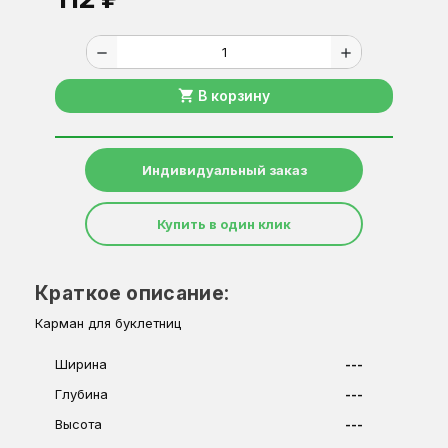
remove
add
shopping_cart
В корзину
Индивидуальный заказ
Купить в один клик
Краткое описание:
Карман для буклетниц
Ширина
---
Глубина
---
Высота
---