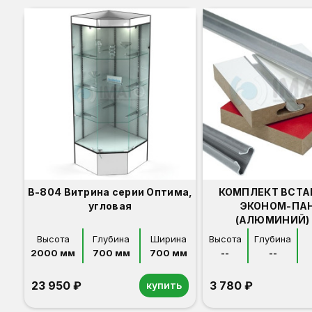
В-804 Витрина серии Оптима,
КОМПЛЕКТ ВСТА
угловая
ЭКОНОМ-ПА
(АЛЮМИНИЙ) 
Высота
Глубина
Ширина
Высота
Глубина
2000 мм
700 мм
700 мм
--
--
23 950 ₽
3 780 ₽
купить
Орех
Белый
Серый
Светлый бук
Венге