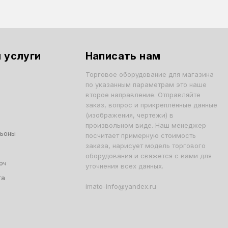
 услуги
Написать нам
Торговое оборудование для магазина
по указанным параметрам это наше
второе направление. Отправляйте
заказ, вопрос и прикреплённые данные
(изображения, чертежи) в
произвольном виде. Наш менеджер
льоны
посчитает примерную стоимость
заказа, нарисует модель торгового
оборудования и свяжется с вами для
юч
уточнения всех данных.
та
imato-info@yandex.ru