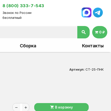
8 (800) 333-7-543
Звонок по России
бесплатный
search
0 ₽
Сборка
Контакты
Артикул:
СТ-25-ПНК
shopping_cart
В корзину
remove
add