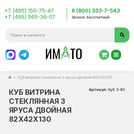
+7 (495) 150-75-47
8 (800) 333-7-543
+7 (495) 565-36-07
Звонок бесплатный
search
view_headline
chevron_right
Куб витрина стеклянная 3 яруса двойная 82х42х130
Артикул:
Куб 3-80
КУБ ВИТРИНА
СТЕКЛЯННАЯ 3
ЯРУСА ДВОЙНАЯ
82Х42Х130