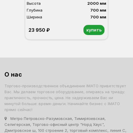
Высота
2000 мм
Глубина
700 мм
Ширина
700 мм
23 950 ₽
купить
Орех
Белый
Серый
Светлый бук
Венге
О нас
Торгово-производственное объединение IMATO приветствует
Вас. Мы делаем торговое оборудование, опираясь на триаду:
практичность, прочность, цена. Не задерживаем Вас ни
минутой больше: время-деньги. Начинайте бизнес с IMATO
прямо сейчас!
Метро Петровско-Разумовская, Тимирязевская,
Селигерская, Торгово-офисный центр "Норд Хаус",
Дмитровское ш, 100 строение 2, торговый комплекс, линия С,