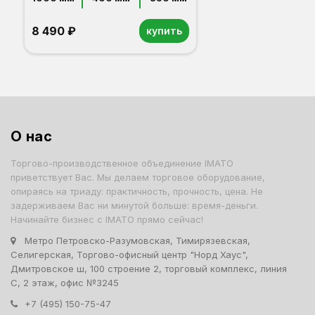
8 490 ₽
купить
Орех
Белый
Серый
Светлый бук
Венге
Дуб сонома
О нас
Торгово-производственное объединение IMATO
приветствует Вас. Мы делаем торговое оборудование,
опираясь на триаду: практичность, прочность, цена. Не
задерживаем Вас ни минутой больше: время-деньги.
Начинайте бизнес с IMATO прямо сейчас!
Метро Петровско-Разумовская, Тимирязевская,
Селигерская, Торгово-офисный центр "Норд Хаус",
Дмитровское ш, 100 строение 2, торговый комплекс, линия
С, 2 этаж, офис №3245
+7 (495) 150-75-47