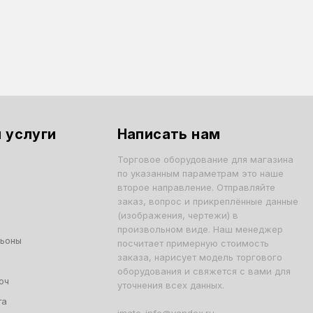
 услуги
Написать нам
Торговое оборудование для магазина
по указанным параметрам это наше
второе направление. Отправляйте
заказ, вопрос и прикреплённые данные
(изображения, чертежи) в
произвольном виде. Наш менеджер
льоны
посчитает примерную стоимость
заказа, нарисует модель торгового
оборудования и свяжется с вами для
юч
уточнения всех данных.
та