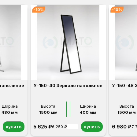
-10%
-10%
 напольное
У-150-40 Зеркало напольное
У-150-48 
Ширина
Высота
Ширина
Высота
480 мм
1500 мм
400 мм
1500 мм
5 625 ₽
6 980 ₽
купить
купить
6 250 ₽
7 
-10%