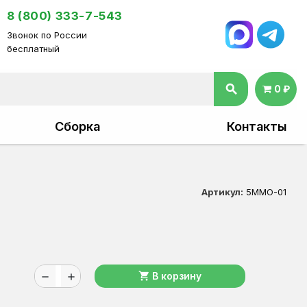
8 (800) 333-7-543
Звонок по России
бесплатный
search
0 ₽
Сборка
Контакты
Артикул:
5MМО-01
shopping_cart
В корзину
remove
add