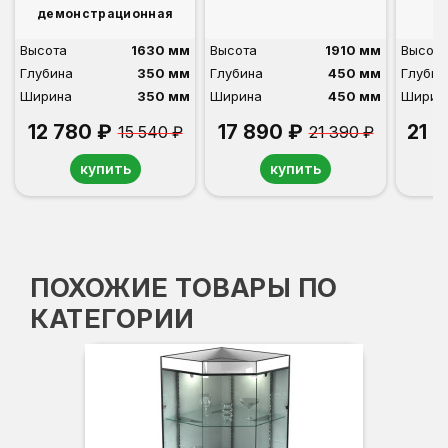
демонстрационная
Высота
1630 мм
Высота
1910 мм
Высота
Глубина
350 мм
Глубина
450 мм
Глубин
Ширина
350 мм
Ширина
450 мм
Ширин
12 780 ₽
17 890 ₽
21 
15 540 ₽
21 390 ₽
купить
купить
ПОХОЖИЕ ТОВАРЫ ПО
КАТЕГОРИИ
-3
Вы