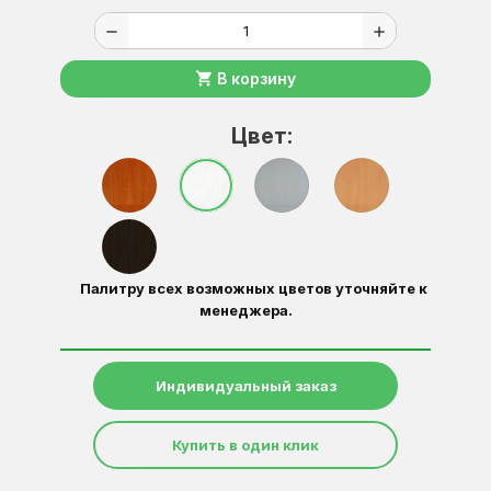
remove
add
shopping_cart
В корзину
Цвет:
Палитру всех возможных цветов уточняйте к
менеджера.
Индивидуальный заказ
Купить в один клик