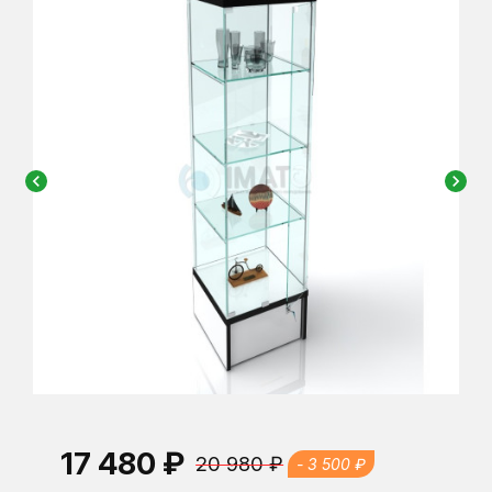
chevron_left
chevron_right
17 480 ₽
20 980 ₽
- 3 500 ₽