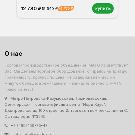
12 780 ₽
купить
15 540 ₽
-2 760 ₽
Орех
Белый
Серый
Светлый бук
Венге
Дуб сонома
О нас
Торгово-производственное объединение IMATO приветствует
Вас. Мы делаем торговое оборудование, опираясь на триаду:
практичность, прочность, цена. Не задерживаем Вас ни
минутой больше: время-деньги. Начинайте бизнес с IMATO
прямо сейчас!
Метро Петровско-Разумовская, Тимирязевская,
Селигерская, Торгово-офисный центр "Норд Хаус",
Дмитровское ш, 100 строение 2, торговый комплекс, линия С,
2 этаж, офис №3245
+7 (495) 150-75-47
imato-info@yandex.ru