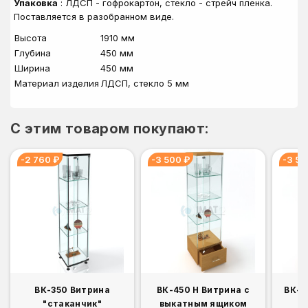
Упаковка
: ЛДСП - гофрокартон, стекло - стрейч пленка.
Поставляется в разобранном виде.
Высота
1910 мм
Глубина
450 мм
Ширина
450 мм
Материал изделия
ЛДСП, стекло 5 мм
C этим товаром покупают:
-2 760 ₽
-3 500 ₽
-3 50
ВК-350 Витрина
ВК-450 Н Витрина с
ВК-70
"стаканчик"
выкатным ящиком