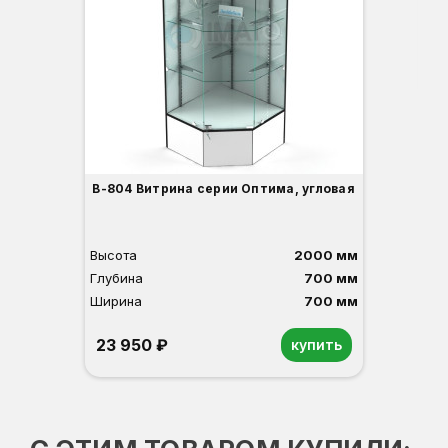
Гл
Ши
1
О
Б
С
С
В
Д
В-804 Витрина серии Оптима, угловая
Высота
2000 мм
Глубина
700 мм
Ширина
700 мм
23 950 ₽
купить
Орех
Белый
Серый
Светлый бук
Венге