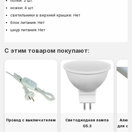
полки: 3 шт.
ножки: 4 шт.
светильники в верхней крышке: Нет
блок питания: Нет
шнур питания: Нет
C этим товаром покупают:
Провод с выключателем
Светодиодная лампа
Алюм
G5.3
для св