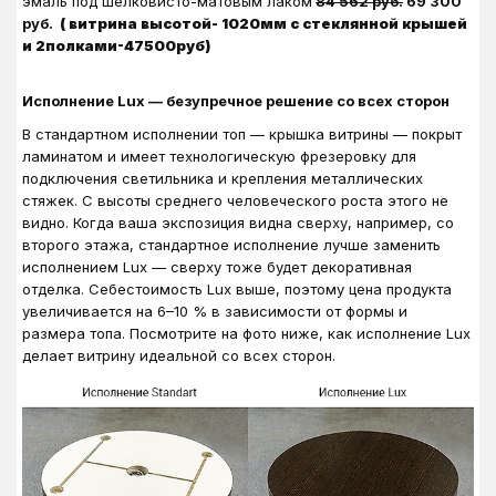
эмаль под шелковисто-матовым лаком
84 562
руб.
69 3
00
руб.
( витрина высотой- 1020мм с стеклянной крышей
и 2полками-47500руб)
Исполнение Lux — безупречное решение со всех сторон
В стандартном исполнении топ — крышка витрины — покрыт
ламинатом и имеет технологическую фрезеровку для
подключения светильника и крепления металлических
стяжек. С высоты среднего человеческого роста этого не
видно. Когда ваша экспозиция видна сверху, например, со
второго этажа, стандартное исполнение лучше заменить
исполнением Lux — сверху тоже будет декоративная
отделка. Себестоимость Lux выше, поэтому цена продукта
увеличивается на 6–10 % в зависимости от формы и
размера топа. Посмотрите на фото ниже, как исполнение Lux
делает витрину идеальной со всех сторон.