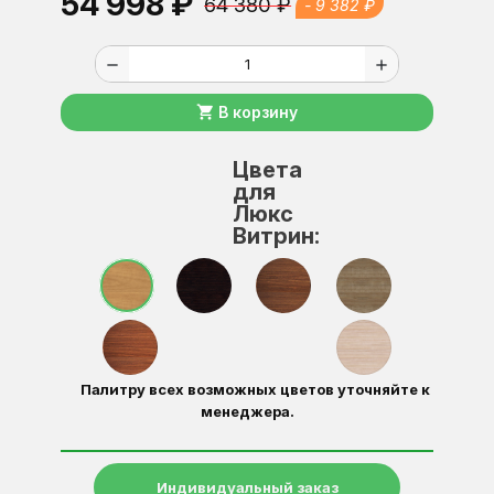
54 998 ₽
64 380 ₽
- 9 382 ₽
remove
add
shopping_cart
В корзину
Цвета
для
Люкс
Витрин:
Палитру всех возможных цветов уточняйте к
менеджера.
Индивидуальный заказ