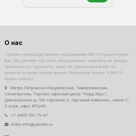
Бук (44)
Венге (45)
Вишня (46)
Орех (48)
Вишня светлая (49)
Отбеленный дуб (40)
О нас
Торгово-производственное объединение IMATO приветствует
Вас. Мы делаем торговое оборудование, опираясь на триаду:
практичность, прочность, цена. Не задерживаем Вас ни
минутой больше: время-деньги. Начинайте бизнес с IMATO
прямо сейчас!
Метро Петровско-Разумовская, Тимирязевская,
Селигерская, Торгово-офисный центр "Норд Хаус",
Дмитровское ш, 100 строение 2, торговый комплекс, линия С,
2 этаж, офис №3245
+7 (495) 150-75-47
imato-info@yandex.ru