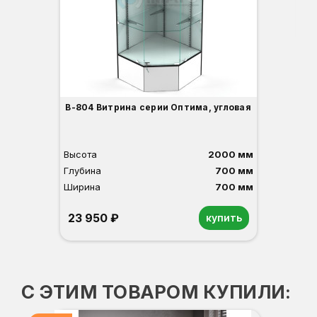
1
О
Б
С
С
В
Д
В-804 Витрина серии Оптима, угловая
Высота
2000 мм
Глубина
700 мм
Ширина
700 мм
23 950 ₽
купить
Орех
Белый
Серый
Светлый бук
Венге
С ЭТИМ ТОВАРОМ КУПИЛИ: