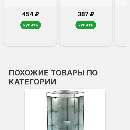
454 ₽
387 ₽
купить
купить
ПОХОЖИЕ ТОВАРЫ ПО
КАТЕГОРИИ
-3
Вы
Гл
Ши