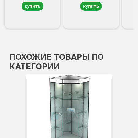
купить
купить
ПОХОЖИЕ ТОВАРЫ ПО
КАТЕГОРИИ
-3
Вы
Гл
Ши
1
О
Б
С
С
В
Д