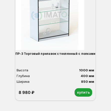
ПР-3 Торговый прилавок стеклянный с полками
Высота
1000 мм
Глубина
400 мм
Ширина
850 мм
8 980 ₽
купить
Орех
Белый
Серый
Светлый бук
Венге
Дуб сонома