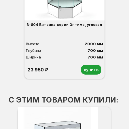
В-804 Витрина серии Оптима, угловая
Высота
2000 мм
Глубина
700 мм
Ширина
700 мм
23 950 ₽
купить
Орех
Белый
Серый
Светлый бук
Венге
С ЭТИМ ТОВАРОМ КУПИЛИ: