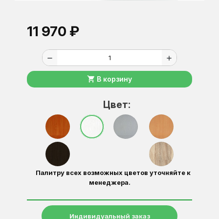
11 970 ₽
remove
add
shopping_cart
В корзину
Цвет:
Палитру всех возможных цветов уточняйте к
менеджера.
Индивидуальный заказ