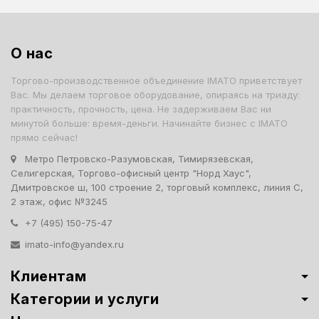
О нас
Торгово-производственное объединение IMATO приветствует
Вас. Мы делаем торговое оборудование, опираясь на триаду:
практичность, прочность, цена. Не задерживаем Вас ни
минутой больше: время-деньги. Начинайте бизнес с IMATO
прямо сейчас!
Метро Петровско-Разумовская, Тимирязевская,
Селигерская, Торгово-офисный центр "Норд Хаус",
Дмитровское ш, 100 строение 2, торговый комплекс, линия С,
2 этаж, офис №3245
+7 (495) 150-75-47
imato-info@yandex.ru
Клиентам
Категории и услуги