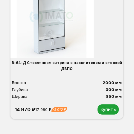
В-64-Д Стеклянная витрина с накопителем и стенкой
ДВПО
Высота
2000 мм
Глубина
300 мм
Ширина
850 мм
14 970 ₽
купить
17 980 ₽
-3 010 ₽
Орех
Белый
Серый
Светлый бук
Венге
Дуб сонома