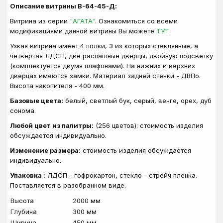
Описание витрины В-64-45-Д:
Витрина из серии
"АГАТА"
. Ознакомиться со всеми
модификациями данной витрины Вы можете
ТУТ
.
Узкая витрина имеет 4 полки, 3 из которых стеклянные, а
четвертая ЛДСП, две распашные дверцы, двойную подсветку
(комплектуется двумя плафонами). На нижних и верхних
дверцах имеются замки. Материал задней стенки - ДВПо.
Высота накопителя - 400 мм.
Базовые цвета:
белый, светлый бук, серый, венге, орех, дуб
сонома.
Любой цвет из палитры:
(256 цветов): стоимость изделия
обсуждается индивидуально.
Изменение размера:
стоимость изделия обсуждается
индивидуально.
Упаковка
: ЛДСП - гофрокартон, стекло - стрейч пленка.
Поставляется в разобранном виде.
Высота
2000 мм
Глубина
300 мм
Ширина
450 мм