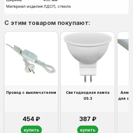
Материал изделия
ЛДСП, стекло
C этим товаром покупают:
Провод с выключателем
Светодиодная лампа
Алюм
G5.3
для св
454 ₽
387 ₽
купить
купить