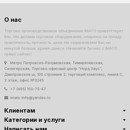
О нас
Торгово-производственное объединение IMATO приветствует
Вас. Мы делаем торговое оборудование, опираясь на триаду:
практичность, прочность, цена. Не задерживаем Вас ни
минутой больше: время-деньги. Начинайте бизнес с IMATO
прямо сейчас!
Метро Петровско-Разумовская, Тимирязевская,
Селигерская, Торгово-офисный центр "Норд Хаус",
Дмитровское ш, 100 строение 2, торговый комплекс, линия С,
2 этаж, офис №3245
+7 (495) 150-75-47
imato-info@yandex.ru
Клиентам
Категории и услуги
Написать нам