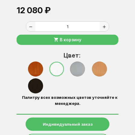
12 080 ₽
remove
add
shopping_cart
В корзину
Цвет:
Палитру всех возможных цветов уточняйте к
менеджера.
Индивидуальный заказ