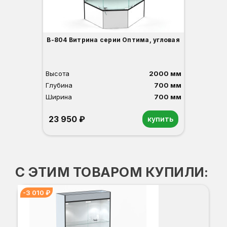
В-804 Витрина серии Оптима, угловая
Высота
2000 мм
Глубина
700 мм
Ширина
700 мм
23 950 ₽
купить
Орех
Белый
Серый
Светлый бук
Венге
С ЭТИМ ТОВАРОМ КУПИЛИ:
-3 010 ₽
-3