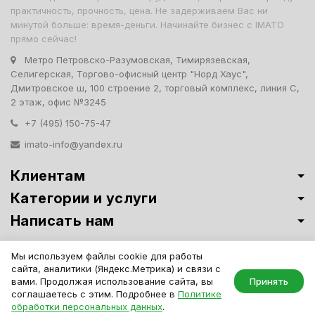
практичность, прочность, цена. Не задерживаем Вас ни
минутой больше: время-деньги. Начинайте бизнес с IMATO
прямо сейчас!
Метро Петровско-Разумовская, Тимирязевская,
Селигерская, Торгово-офисный центр "Норд Хаус",
Дмитровское ш, 100 строение 2, торговый комплекс, линия С,
2 этаж, офис №3245
+7 (495) 150-75-47
imato-info@yandex.ru
Клиентам
Категории и услуги
Написать нам
Витрины премиум-класса ИМАТО
·
Политика обработки персональных
Мы используем файлы cookie для работы
данных
сайта, аналитики (Яндекс.Метрика) и связи с
IMATO. Интернет Магазин Торговой И Офисной Мебели. ООО "ИМАТО",
вами. Продолжая использование сайта, вы
Принять
ИНН 7717506114 КПП 771701001, ОГРН 1047796163799
соглашаетесь с этим. Подробнее в
Политике
обработки персональных данных
.