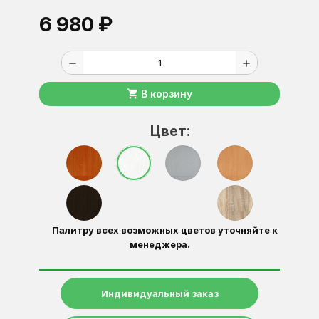
6 980 ₽
remove
add
shopping_cart
В корзину
Цвет:
Палитру всех возможных цветов уточняйте к
менеджера.
Индивидуальный заказ