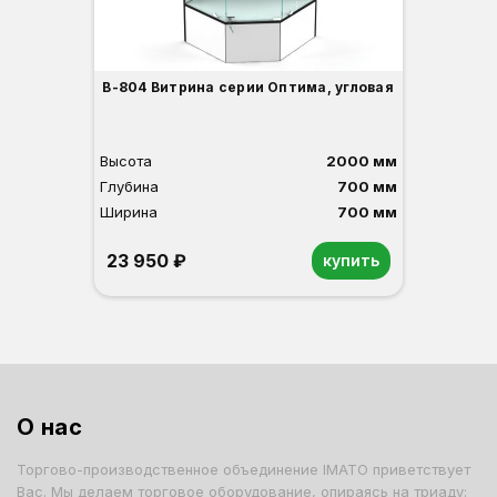
В-804 Витрина серии Оптима, угловая
Высота
2000 мм
Глубина
700 мм
Ширина
700 мм
23 950 ₽
купить
Орех
Белый
Серый
Светлый бук
Венге
О нас
Торгово-производственное объединение IMATO приветствует
Вас. Мы делаем торговое оборудование, опираясь на триаду: