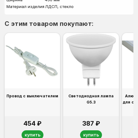
Материал изделия
ЛДСП, стекло
C этим товаром покупают:
Провод с выключателем
Светодиодная лампа
Алюм
G5.3
для св
454 ₽
387 ₽
купить
купить