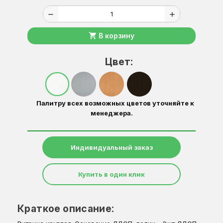
remove
add
shopping_cart
В корзину
Цвет:
Палитру всех возможных цветов уточняйте к
менеджера.
Индивидуальный заказ
Купить в один клик
Краткое описание: