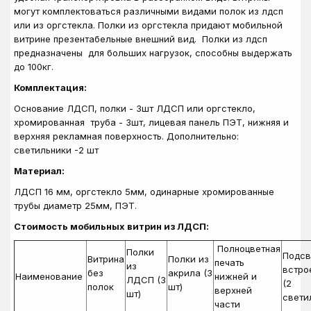
могут комплектоваться различными видами полок из лдсп
или из оргстекла. Полки из оргстекла придают мобильной
витрине презентабельные внешний вид. Полки из лдсп
предназначены для больших нагрузок, способны выдержать
до 100кг.
Комплектация:
Основание ЛДСП, полки - 3шт ЛДСП или оргстекло,
хромированная труба - 3шт, лицевая панель ПЭТ, нижняя и
верхняя рекламная поверхность. Дополнительно:
светильники -2 шт
Материал:
ЛДСП 16 мм, оргстекло 5мм, одинарные хромированные
трубы диаметр 25мм, ПЭТ.
Стоимость мобильных витрин из ЛДСП:
Полноцветная
Полки
Подсв
Витрина
Полки из
печать
из
встро
без
акрила
(3
Наименование
нижней и
ЛДСП
(3
(2
полок
шт)
верхней
шт)
свети
части