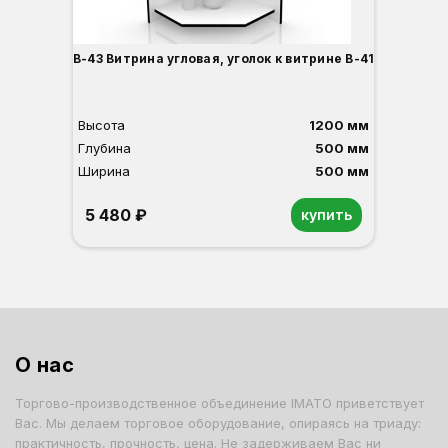
В-43 Витрина угловая, уголок к витрине В-41
Высота
1200 мм
Глубина
500 мм
Ширина
500 мм
5 480 ₽
купить
Орех
Белый
Серый
Светлый бук
Венге
Дуб сонома
О нас
Торгово-производственное объединение IMATO приветствует
Вас. Мы делаем торговое оборудование, опираясь на триаду:
практичность, прочность, цена. Не задерживаем Вас ни