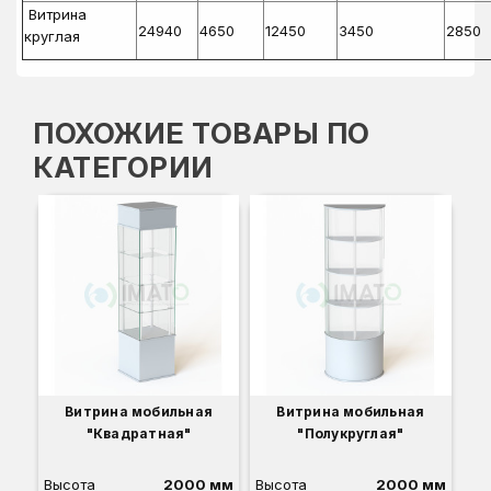
Витрина
24940
4650
12450
3450
2850
круглая
ПОХОЖИЕ ТОВАРЫ ПО
КАТЕГОРИИ
Вы
Гл
Ши
22
Бе
Се
Св
Ве
Витрина мобильная
Витрина мобильная
"Квадратная"
"Полукруглая"
Высота
2000 мм
Высота
2000 мм