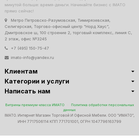
минутой больше: время-деньги. Начинайте бизнес с IMATO
прямо сейчас!
Метро Петровско-Разумовская, Тимирязевская,
Селигерская, Торгово-офисный центр "Норд Хаус",
Дмитровское ш, 100 строение 2, торговый комплекс, линия С,
2 этаж, офис №3245
+7 (495) 150-75-47
imato-info@yandex.ru
Клиентам
Категории и услуги
Написать нам
Витрины премиум-класса ИМАТО
·
Политика обработки персональных
данных
IMATO. Интернет Магазин Торговой И Офисной Мебели. ООО "ИМАТО",
ИНН 7717506114 КПП 771701001, ОГРН 1047796163799