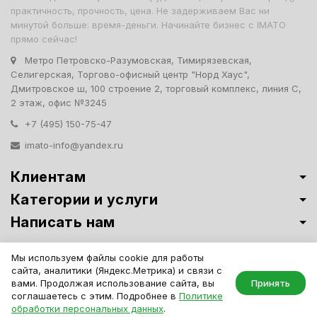
практичность, прочность, цена. Не задерживаем Вас ни
минутой больше: время-деньги. Начинайте бизнес с IMATO
прямо сейчас!
Метро Петровско-Разумовская, Тимирязевская,
Селигерская, Торгово-офисный центр "Норд Хаус",
Дмитровское ш, 100 строение 2, торговый комплекс, линия С,
2 этаж, офис №3245
+7 (495) 150-75-47
imato-info@yandex.ru
Клиентам
Категории и услуги
Написать нам
Витрины премиум-класса ИМАТО
·
Политика обработки персональных
Мы используем файлы cookie для работы
данных
сайта, аналитики (Яндекс.Метрика) и связи с
IMATO. Интернет Магазин Торговой И Офисной Мебели. ООО "ИМАТО",
вами. Продолжая использование сайта, вы
Принять
ИНН 7717506114 КПП 771701001, ОГРН 1047796163799
соглашаетесь с этим. Подробнее в
Политике
обработки персональных данных
.