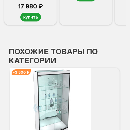
17 980 ₽
купить
ПОХОЖИЕ ТОВАРЫ ПО
КАТЕГОРИИ
-3 500 ₽
В-
-3
Вы
Гл
Ши
1
О
Б
С
С
В
Д