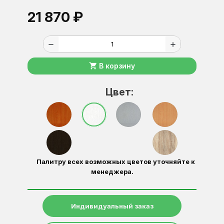
21 870 ₽
remove
add
shopping_cart
В корзину
Цвет:
Палитру всех возможных цветов уточняйте к
менеджера.
Индивидуальный заказ