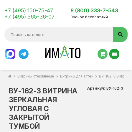
+7 (495) 150-75-47
8 (800) 333-7-543
+7 (495) 565-36-07
Звонок бесплатный
search
view_headline
chevron_right
Витрины стеклянные
chevron_right
Витрины для аптек
chevron_right
ВУ-162-З Витрина 
Артикул:
ВУ-162-З
ВУ-162-З ВИТРИНА
ЗЕРКАЛЬНАЯ
УГЛОВАЯ С
ЗАКРЫТОЙ
ТУМБОЙ