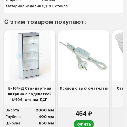
Материал изделия
ЛДСП, стекло
C этим товаром покупают:
В-164-Д Стандартная
Провод с выключателем
Свет
витрина с подсветкой
№106, стенка ДСП
Высота
2000 мм
454 ₽
Глубина
400 мм
Ширина
850 мм
купить