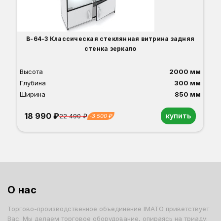
В-64-З Классическая стеклянная витрина задняя
стенка зеркало
Высота
2000 мм
Глубина
300 мм
Ширина
850 мм
18 990 ₽
купить
22 490 ₽
-3 500 ₽
Орех
Белый
Серый
Светлый бук
Венге
Дуб сонома
О нас
Торгово-производственное объединение IMATO приветствует
Вас. Мы делаем торговое оборудование, опираясь на триаду: