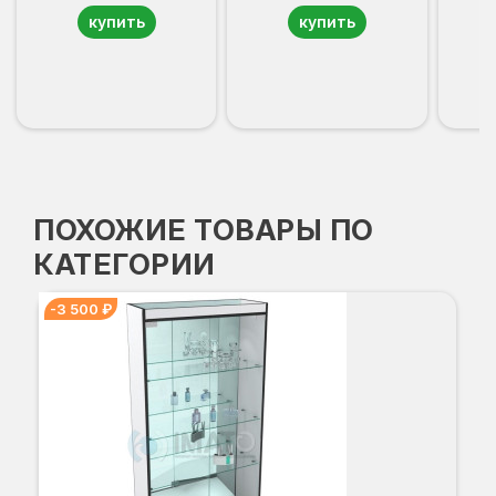
купить
купить
ПОХОЖИЕ ТОВАРЫ ПО
КАТЕГОРИИ
-3 500 ₽
В-
-3
Вы
Гл
Ши
1