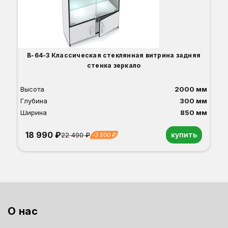
О
Б
С
С
В
Д
В-64-З Классическая стеклянная витрина задняя
стенка зеркало
Высота
2000 мм
Глубина
300 мм
Ширина
850 мм
18 990 ₽
купить
22 490 ₽
-3 500 ₽
Орех
Белый
Серый
Светлый бук
Венге
Дуб сонома
О нас