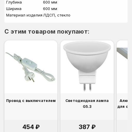
Глубина
600 мм
Ширина
600 мм
Материал изделия
ЛДСП, стекло
C этим товаром покупают:
Провод с выключателем
Светодиодная лампа
Алюм
G5.3
для св
454 ₽
387 ₽