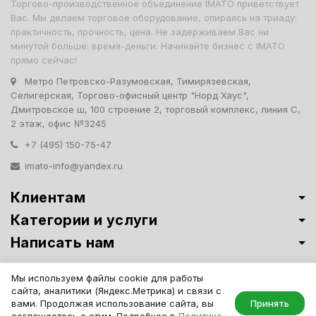
Торгово-производственное объединение IMATO приветствует
Вас. Мы делаем торговое оборудование, опираясь на триаду:
практичность, прочность, цена. Не задерживаем Вас ни
минутой больше: время-деньги. Начинайте бизнес с IMATO
прямо сейчас!
Метро Петровско-Разумовская, Тимирязевская,
Селигерская, Торгово-офисный центр "Норд Хаус",
Дмитровское ш, 100 строение 2, торговый комплекс, линия С,
2 этаж, офис №3245
+7 (495) 150-75-47
imato-info@yandex.ru
Клиентам
Категории и услуги
Написать нам
Витрины премиум-класса ИМАТО
·
Политика обработки персональных
Мы используем файлы cookie для работы
данных
сайта, аналитики (Яндекс.Метрика) и связи с
IMATO. Интернет Магазин Торговой И Офисной Мебели. ООО "ИМАТО",
вами. Продолжая использование сайта, вы
Принять
ИНН 7717506114 КПП 771701001, ОГРН 1047796163799