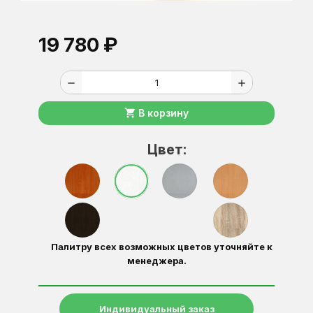
19 780 ₽
remove
add
shopping_cart
В корзину
Цвет:
Палитру всех возможных цветов уточняйте к
менеджера.
Индивидуальный заказ