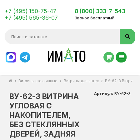
+7 (495) 150-75-47
8 (800) 333-7-543
+7 (495) 565-36-07
Звонок бесплатный
search
view_headline
chevron_right
Витрины стеклянные
chevron_right
Витрины для аптек
chevron_right
ВУ-62-З Витрина у
Артикул:
ВУ-62-З
ВУ-62-З ВИТРИНА
УГЛОВАЯ С
НАКОПИТЕЛЕМ,
БЕЗ СТЕКЛЯННЫХ
ДВЕРЕЙ, ЗАДНЯЯ