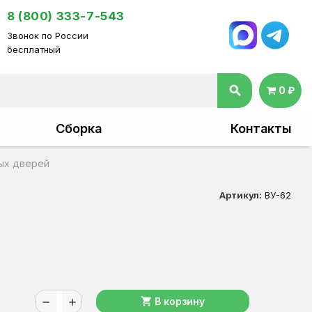
8 (800) 333-7-543
Звонок по России
бесплатный
search
0 ₽
Сборка
Контакты
ных дверей
Артикул:
ВУ-62
shopping_cart
В корзину
remove
add