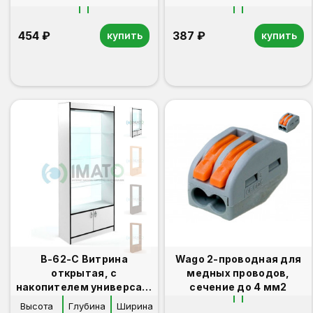
454 ₽
387 ₽
купить
купить
В-62-C Витрина
Wago 2-проводная для
открытая, с
медных проводов,
накопителем универсал,
сечение до 4 мм2
дверьми ДСП, задняя
Высота
Глубина
Ширина