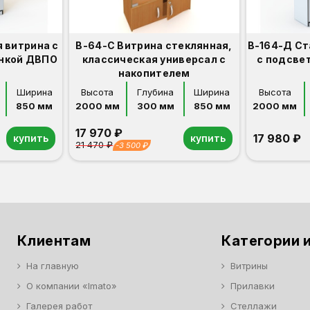
 витрина с
В-64-С Витрина стеклянная,
В-164-Д Ст
енкой ДВПО
классическая универсал с
с подсве
накопителем
Ширина
Высота
Глубина
Ширина
Высота
850 мм
2000 мм
300 мм
850 мм
2000 мм
17 970 ₽
17 980 ₽
купить
купить
21 470 ₽
-3 500 ₽
Орех
Белый
Серый
Светлый бук
Венге
Дуб сонома
Орех
Белый
Серый
Светлый бук
Венге
Дуб сонома
Клиентам
Категории и
На главную
Витрины
О компании «Imato»
Прилавки
Галерея работ
Стеллажи