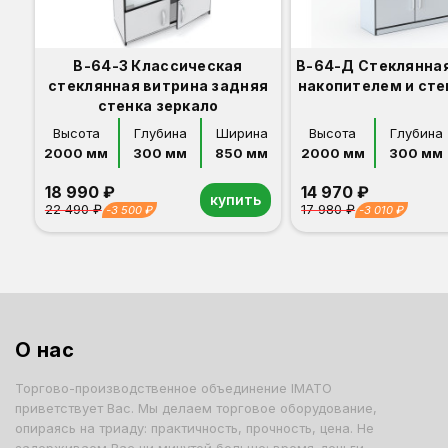
В-64-З Классическая
В-64-Д Стеклянная
стеклянная витрина задняя
накопителем и ст
стенка зеркало
Высота
Глубина
Ширина
Высота
Глубина
2000 мм
300 мм
850 мм
2000 мм
300 мм
18 990 ₽
14 970 ₽
купить
22 490 ₽
17 980 ₽
-3 500 ₽
-3 010 ₽
Орех
Белый
Серый
Светлый бук
Венге
Дуб сонома
Орех
Белый
Серый
Светлый бук
Венге
Дуб сонома
О нас
Торгово-производственное объединение IMATO
приветствует Вас. Мы делаем торговое оборудование,
опираясь на триаду: практичность, прочность, цена. Не
задерживаем Вас ни минутой больше: время-деньги.