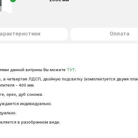
арактеристики
Оплата
иями данной витрины Вы можете
ТУТ
.
е, а четвертая ЛДСП, двойную подсветку (комплектуется двумя пла
опителя - 400 мм.
ге, орех, дуб сонома.
суждается индивидуально.
дуально.
тавляется в разобранном виде.