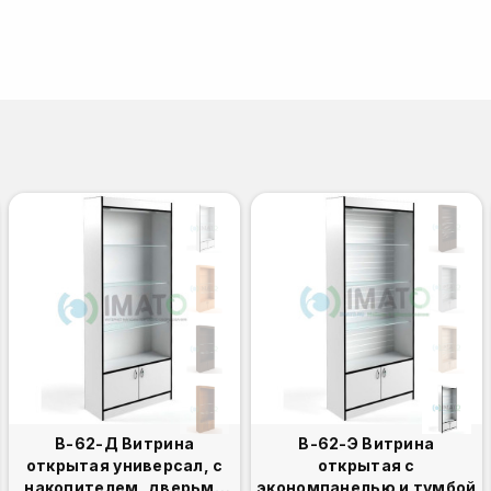
В-62-Д Витрина
В-62-Э Витрина
открытая универсал, с
открытая с
накопителем, дверьми
экономпанелью и тумбой