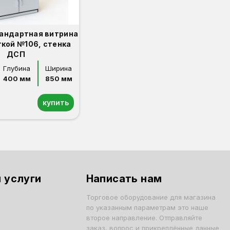
андартная витрина
ткой №106, стенка
ДСП
Глубина
Ширина
400 мм
850 мм
купить
 услуги
Написать нам
Торговое оборудование для магазина
по указанным параметрам это наше
второе направление. Отправляйте
заказ, вопрос и прикреплённые данные