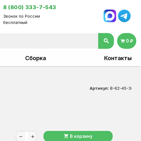
8 (800) 333-7-543
Звонок по России
бесплатный
search
0 ₽
Сборка
Контакты
Артикул:
В-62-45-Э
shopping_cart
В корзину
remove
add