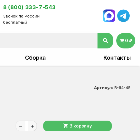
8 (800) 333-7-543
Звонок по России
бесплатный
search
0 ₽
Сборка
Контакты
Артикул:
В-64-45
shopping_cart
В корзину
remove
add