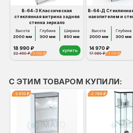
В-64-З Классическая
В-64-Д Стеклянная
стеклянная витрина задняя
накопителем и ст
стенка зеркало
Высота
Глубина
Ширина
Высота
Глубина
2000 мм
300 мм
850 мм
2000 мм
300 мм
18 990 ₽
14 970 ₽
купить
22 490 ₽
17 980 ₽
-3 500 ₽
-3 010 ₽
Орех
Белый
Серый
Светлый бук
Венге
Дуб сонома
Орех
Белый
Серый
Светлый бук
Венге
Дуб сонома
С ЭТИМ ТОВАРОМ КУПИЛИ:
-3 010 ₽
-2 760 ₽