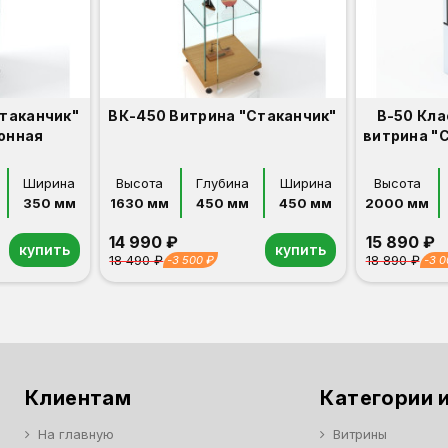
стаканчик"
ВК-450 Витрина "Стаканчик"
В-50 Кла
онная
витрина "
Ширина
Высота
Глубина
Ширина
Высота
350 мм
1630 мм
450 мм
450 мм
2000 мм
14 990 ₽
15 890 ₽
купить
купить
18 490 ₽
18 890 ₽
-3 500 ₽
-3 0
Орех
Белый
Серый
Светлый бук
Венге
Дуб сонома
Орех
Белый
Серый
Светлый бук
Венге
Клиентам
Категории и
На главную
Витрины