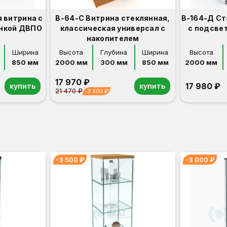
 витрина с
В-64-С Витрина стеклянная,
В-164-Д Ст
енкой ДВПО
классическая универсал с
с подсве
накопителем
Ширина
Высота
Глубина
Ширина
Высота
850 мм
2000 мм
300 мм
850 мм
2000 мм
17 970 ₽
17 980 ₽
купить
купить
21 470 ₽
-3 500 ₽
Орех
Белый
Серый
Светлый бук
Венге
Дуб сонома
Орех
Белый
Серый
Светлый бук
Венге
Дуб сонома
-3 500 ₽
-3 000 ₽