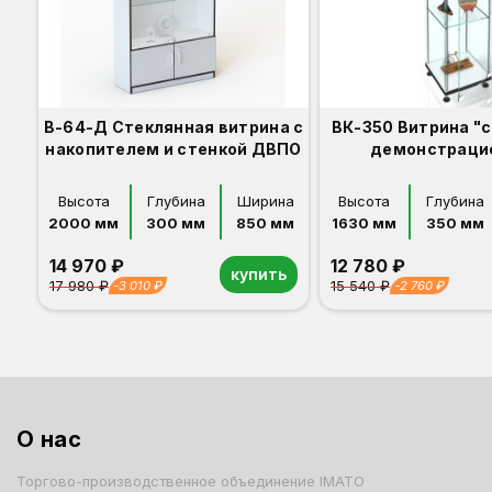
В-64-Д Стеклянная витрина с
ВК-350 Витрина "
накопителем и стенкой ДВПО
демонстраци
Высота
Глубина
Ширина
Высота
Глубина
2000 мм
300 мм
850 мм
1630 мм
350 мм
14 970 ₽
12 780 ₽
купить
17 980 ₽
15 540 ₽
-3 010 ₽
-2 760 ₽
Орех
Белый
Серый
Светлый бук
Венге
Дуб сонома
Орех
Белый
Серый
Светлый бук
Венге
Дуб сонома
О нас
Торгово-производственное объединение IMATO