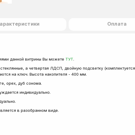
арактеристики
Оплата
иями данной витрины Вы можете
ТУТ
.
х стеклянные, а четвертая ЛДСП, двойную подсветку (комплектуетс
аются на ключ. Высота накопителя - 400 мм.
ге, орех, дуб сонома.
суждается индивидуально.
дуально.
тавляется в разобранном виде.