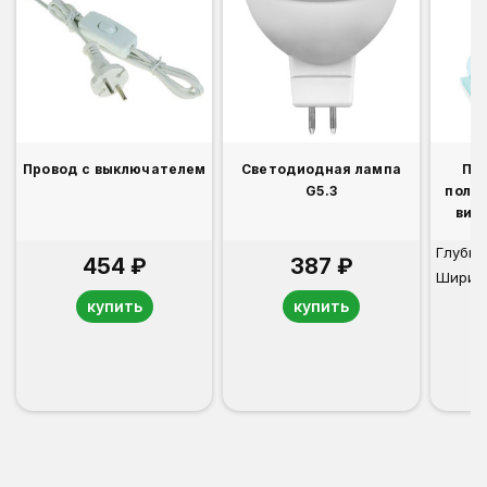
Провод с выключателем
Светодиодная лампа
По
G5.3
полк
вит
Глубин
454 ₽
387 ₽
Ширин
купить
купить