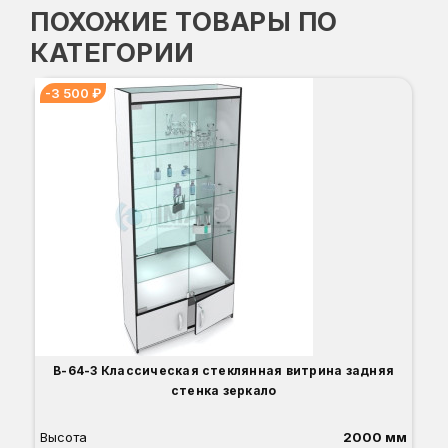
ПОХОЖИЕ ТОВАРЫ ПО
КАТЕГОРИИ
-3 500 ₽
В-
-3
Вы
Гл
Ши
1
О
Б
С
С
В
Д
В-64-З Классическая стеклянная витрина задняя
стенка зеркало
Высота
2000 мм