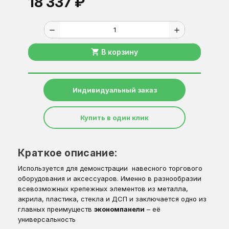
18 337 ₽
remove
add
shopping_cart
В корзину
Индивидуальный заказ
Купить в один клик
Краткое описание:
Используется для демонстрации
навесного торгового
оборудования и аксессуаров. Именно в разнообразии
всевозможных крепежных элементов из металла,
акрила, пластика, стекла и ДСП и заключается одно из
главных преимуществ
экономпанели
– её
универсальность