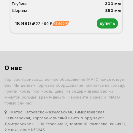
Глубина
300 мм
Ширина
850 мм
18 990 ₽
купить
22 490 ₽
-3 500 ₽
Орех
Белый
Серый
Светлый бук
Венге
Дуб сонома
О нас
Торгово-производственное объединение IMATO приветствует
Вас. Мы делаем торговое оборудование, опираясь на триаду:
практичность, прочность, цена. Не задерживаем Вас ни
минутой больше: время-деньги. Начинайте бизнес с IMATO
прямо сейчас!
Метро Петровско-Разумовская, Тимирязевская,
Селигерская, Торгово-офисный центр "Норд Хаус",
Дмитровское ш, 100 строение 2, торговый комплекс, линия С,
2 этаж, офис №3245