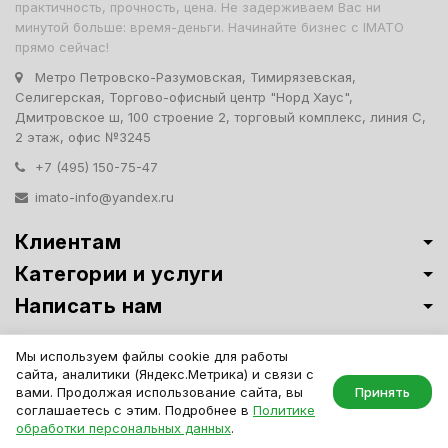
практичность, прочность, цена. Не задерживаем Вас ни
минутой больше: время-деньги. Начинайте бизнес с IMATO
прямо сейчас!
Метро Петровско-Разумовская, Тимирязевская,
Селигерская, Торгово-офисный центр "Норд Хаус",
Дмитровское ш, 100 строение 2, торговый комплекс, линия С,
2 этаж, офис №3245
+7 (495) 150-75-47
imato-info@yandex.ru
Клиентам
Категории и услуги
Написать нам
Витрины премиум-класса ИМАТО
·
Политика обработки персональных
Мы используем файлы cookie для работы
данных
сайта, аналитики (Яндекс.Метрика) и связи с
IMATO. Интернет Магазин Торговой И Офисной Мебели. ООО "ИМАТО",
вами. Продолжая использование сайта, вы
Принять
ИНН 7717506114 КПП 771701001, ОГРН 1047796163799
соглашаетесь с этим. Подробнее в
Политике
обработки персональных данных
.