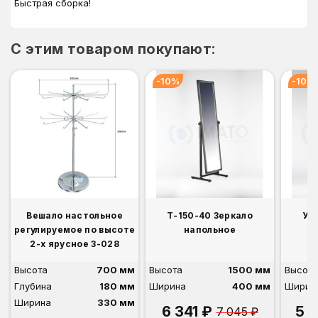
Быстрая сборка!
C этим товаром покупают:
-10%
-10%
Вешало настольное
Т-150-40 Зеркало
У-
регулируемое по высоте
напольное
2-х ярусное 3-028
Высота
700 мм
Высота
1500 мм
Высота
Глубина
180 мм
Ширина
400 мм
Ширин
Ширина
330 мм
6 341 ₽
5 
7 045 ₽