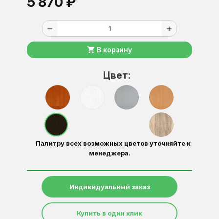
5 870 ₽
remove
add
shopping_cart
В корзину
Цвет:
Палитру всех возможных цветов уточняйте к
менеджера.
Индивидуальный заказ
Купить в один клик