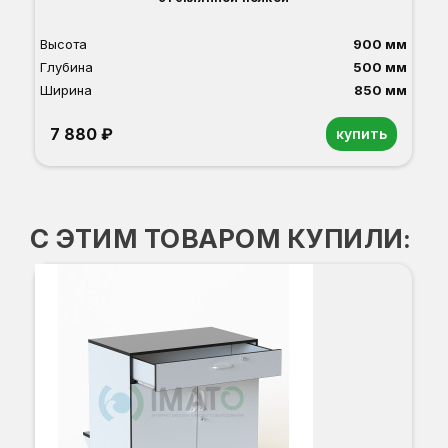
Высота
900 мм
Глубина
500 мм
Ширина
850 мм
7 880 ₽
купить
Орех
Белый
Серый
Светлый бук
Венге
Дуб сонома
С ЭТИМ ТОВАРОМ КУПИЛИ:
Д-6
Вы
Гл
Ши
1