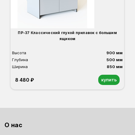
О
Б
С
С
В
ПР-37 Классический глухой прилавок с большим
ящиком
Высота
900 мм
Глубина
500 мм
Ширина
850 мм
8 480 ₽
купить
Орех
Белый
Серый
Светлый бук
Венге
Дуб сонома
О нас