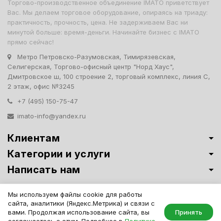
Торгово-производственное объединение IMATO приветствует
Вас. Мы делаем торговое оборудование, опираясь на триаду:
практичность, прочность, цена. Не задерживаем Вас ни
минутой больше: время-деньги. Начинайте бизнес с IMATO
прямо сейчас!
Метро Петровско-Разумовская, Тимирязевская,
Селигерская, Торгово-офисный центр "Норд Хаус",
Дмитровское ш, 100 строение 2, торговый комплекс, линия С,
2 этаж, офис №3245
+7 (495) 150-75-47
imato-info@yandex.ru
Клиентам
Категории и услуги
Написать нам
Витрины премиум-класса ИМАТО
·
Политика обработки персональных
Мы используем файлы cookie для работы
данных
сайта, аналитики (Яндекс.Метрика) и связи с
IMATO. Интернет Магазин Торговой И Офисной Мебели. ООО "ИМАТО",
вами. Продолжая использование сайта, вы
Принять
ИНН 7717506114 КПП 771701001, ОГРН 1047796163799