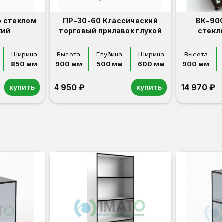
о стеклом
ПР-30-60 Классический
ВК-90
кий
торговый прилавок глухой
стекл
Ширина
Высота
Глубина
Ширина
Высота
850 мм
900 мм
500 мм
600 мм
900 мм
4 950 ₽
14 970 ₽
купить
купить
Орех
Белый
Серый
Светлый бук
Венге
Дуб сонома
Орех
Белый
Серый
Светлый бук
Венге
Дуб сонома