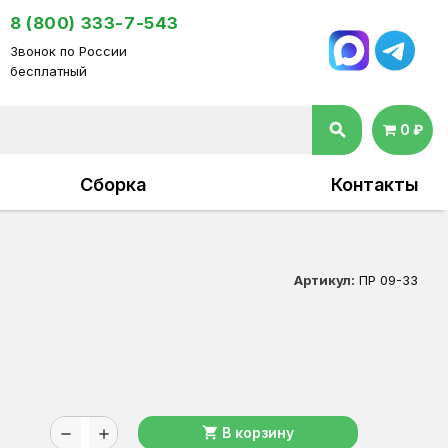
8 (800) 333-7-543
Звонок по России
бесплатный
search
0 ₽
Сборка
Контакты
Артикул:
ПР 09-33
shopping_cart
В корзину
remove
add