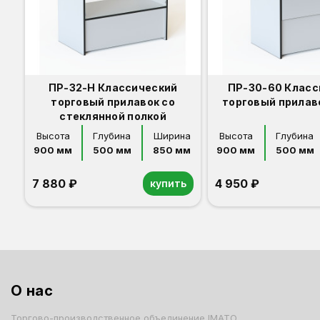
ПР-32-Н Классический
ПР-30-60 Класс
торговый прилавок со
торговый прилав
стеклянной полкой
Высота
Глубина
Ширина
Высота
Глубина
900 мм
500 мм
850 мм
900 мм
500 мм
7 880 ₽
4 950 ₽
купить
Орех
Белый
Серый
Светлый бук
Венге
Дуб сонома
Орех
Белый
Серый
Светлый бук
Венге
Дуб сонома
О нас
Торгово-производственное объединение IMATO