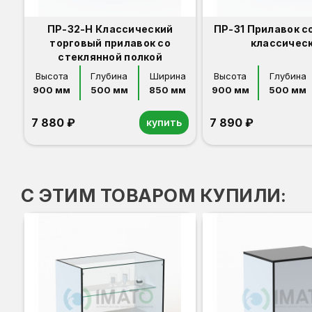
ПР-32-Н Классический
ПР-31 Прилавок с
торговый прилавок со
классичес
стеклянной полкой
Высота
Глубина
Ширина
Высота
Глубина
900 мм
500 мм
850 мм
900 мм
500 мм
7 880 ₽
7 890 ₽
купить
Орех
Белый
Серый
Светлый бук
Венге
Дуб сонома
Орех
Белый
Серый
Светлый бук
Венге
Дуб сонома
С ЭТИМ ТОВАРОМ КУПИЛИ: