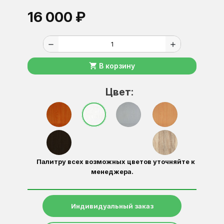
16 000 ₽
remove
add
shopping_cart
В корзину
Цвет:
Палитру всех возможных цветов уточняйте к
менеджера.
Индивидуальный заказ