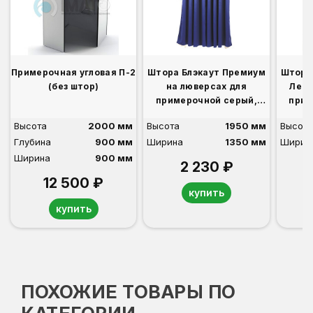
Примерочная угловая П-2
Штора Блэкаут Премиум
Штора
(без штор)
на люверсах для
Лен 
примерочной серый,
прим
синий, бордо, бежевый,
синий
Высота
2000 мм
Высота
1950 мм
Высота
розовый, фиолетовый
Глубина
900 мм
Ширина
1350 мм
Ширин
Ширина
900 мм
2 230 ₽
12 500 ₽
купить
купить
ПОХОЖИЕ ТОВАРЫ ПО