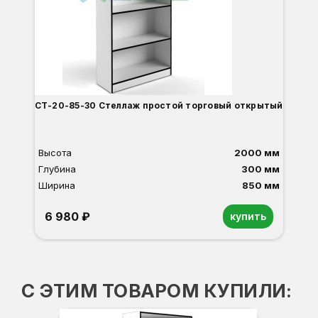
СТ-20-85-30 Стеллаж простой торговый открытый
С
Высота
2000 мм
Глубина
300 мм
Ширина
850 мм
6 980 ₽
купить
Орех
Белый
Серый
Светлый бук
Венге
Дуб сонома
С ЭТИМ ТОВАРОМ КУПИЛИ: