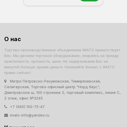
Орех
Белый
Серый
Светлый бук
Венге
Дуб сонома
О нас
Торгово-производственное объединение IMATO приветствует
Вас. Мы делаем торговое оборудование, опираясь на триаду:
практичность, прочность, цена. Не задерживаем Вас ни
минутой больше: время-деньги. Начинайте бизнес с IMATO
прямо сейчас!
Метро Петровско-Разумовская, Тимирязевская,
Селигерская, Торгово-офисный центр "Норд Хаус",
Дмитровское ш, 100 строение 2, торговый комплекс, линия С,
2 этаж, офис №3245
+7 (495) 150-75-47
imato-info@yandex.ru