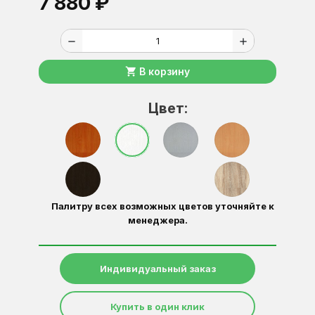
7 880 ₽
remove
add
shopping_cart
В корзину
Цвет:
Палитру всех возможных цветов уточняйте к
менеджера.
Индивидуальный заказ
Купить в один клик