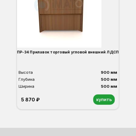
Ши
8
О
Б
С
С
В
Д
ПР-34 Прилавок торговый угловой внешний ЛДСП
Высота
900 мм
Глубина
500 мм
Ширина
500 мм
5 870 ₽
купить
Орех
Белый
Серый
Светлый бук
Венге
Дуб сонома