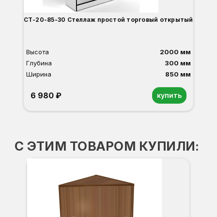
СТ-20-85-30 Стеллаж простой торговый открытый
Высота
2000 мм
Глубина
300 мм
Ширина
850 мм
6 980 ₽
купить
Орех
Белый
Серый
Светлый бук
Венге
Дуб сонома
С ЭТИМ ТОВАРОМ КУПИЛИ:
Вы
Гл