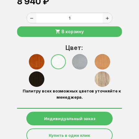
8 940 ₽
remove
add
shopping_cart
В корзину
Цвет:
Палитру всех возможных цветов уточняйте к
менеджера.
Индивидуальный заказ
Купить в один клик