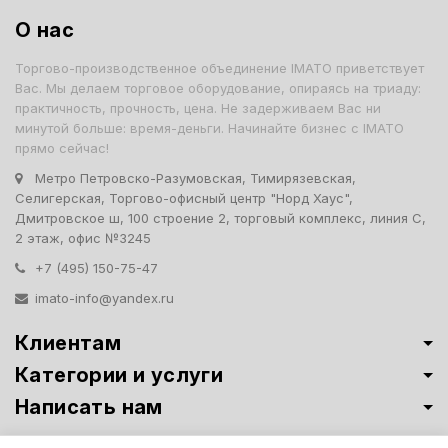
О нас
Торгово-производственное объединение IMATO приветствует
Вас. Мы делаем торговое оборудование, опираясь на триаду:
практичность, прочность, цена. Не задерживаем Вас ни
минутой больше: время-деньги. Начинайте бизнес с IMATO
прямо сейчас!
Метро Петровско-Разумовская, Тимирязевская,
Селигерская, Торгово-офисный центр "Норд Хаус",
Дмитровское ш, 100 строение 2, торговый комплекс, линия С,
2 этаж, офис №3245
+7 (495) 150-75-47
imato-info@yandex.ru
Клиентам
Категории и услуги
Написать нам